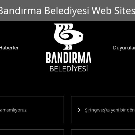
Bandırma Belediyesi Web Sites
Haberler
Duyurula
ı tamamlıyoruz
Şirinçavuş’ta yeni bir dö