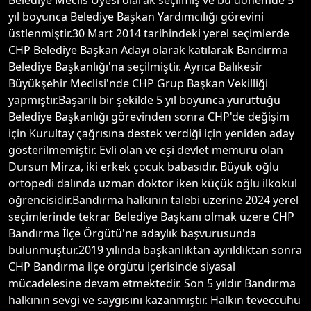
Belediye Meclis Üyesi olarak seçilmiş ve bu dönemde 5
yıl boyunca Belediye Başkan Yardımcılığı görevini
üstlenmiştir.30 Mart 2014 tarihindeki yerel seçimlerde
CHP Belediye Başkan Adayı olarak katılarak Bandırma
Belediye Başkanlığı'na seçilmiştir. Ayrıca Balıkesir
Büyükşehir Meclisi'nde CHP Grup Başkan Vekilliği
yapmıştır.Başarılı bir şekilde 5 yıl boyunca yürüttüğü
Belediye Başkanlığı görevinden sonra CHP'de değişim
için Kurultay çağrısına destek verdiği için yeniden aday
gösterilmemiştir. Evli olan ve eşi devlet memuru olan
Dursun Mirza, iki erkek çocuk babasıdır. Büyük oğlu
ortopedi dalında uzman doktor iken küçük oğlu ilkokul
öğrencisidir.Bandırma halkının talebi üzerine 2024 yerel
seçimlerinde tekrar Belediye Başkanı olmak üzere CHP
Bandırma İlçe Örgütü'ne adaylık başvurusunda
bulunmuştur.2019 yılında başkanlıktan ayrıldıktan sonra
CHP Bandırma ilçe örgütü içerisinde siyasal
mücadelesine devam etmektedir. Son 5 yıldır Bandırma
halkının sevgi ve saygısını kazanmıştır. Halkın teveccühü