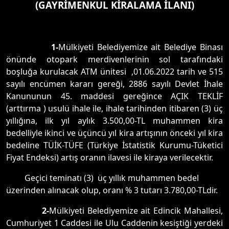
(GAYRİMENKUL KİRALAMA İLANI)
1-
Mülkiyeti Belediyemize ait Belediye Binası
önünde otopark merdivenlerinin sol tarafındaki
boşluğa kurulacak ATM ünitesi ,01.06.2022 tarih ve 515
sayılı encümen kararı gereği, 2886 sayılı Devlet İhale
Kanununun 45. maddesi gereğince AÇIK TEKLİF
(arttırma ) usulü ihale ile, ihale tarihinden itibaren (3) üç
yıllığına, ilk yıl aylık 3.500,00-TL muhammen kira
bedelliyle ikinci ve üçüncü yıl kira artışının önceki yıl kira
bedeline TÜİK-TÜFE (Türkiye İstatistik Kurumu-Tüketici
Fiyat Endeksi) artış oranın ilavesi ile kiraya verilecektir.
Geçici teminatı (3) üç yıllık muhammen bedel
üzerinden alınacak olup, oranı % 3 tutarı 3.780,00-TLdir.
2-
Mülkiyeti Belediyemize ait Edincik Mahallesi,
Cumhuriyet 1 Caddesi ile Ulu Caddenin kesiştiği yerdeki