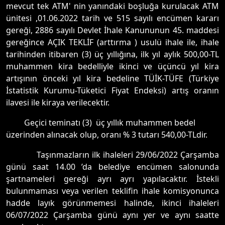
mevcut tek ATM' nin yanındaki boşluğa kurulacak ATM
ünitesi ,01.06.2022 tarih ve 515 sayılı encümen kararı
gereği, 2886 sayılı Devlet İhale Kanununun 45. maddesi
gereğince AÇIK TEKLİF (arttırma ) usulü ihale ile, ihale
tarihinden itibaren (3) üç yıllığına, ilk yıl aylık 500,00-TL
muhammen kira bedelliyle ikinci ve üçüncü yıl kira
artışının önceki yıl kira bedeline TÜİK-TÜFE (Türkiye
İstatistik Kurumu-Tüketici Fiyat Endeksi) artış oranın
ilavesi ile kiraya verilecektir.
Geçici teminatı (3) üç yıllık muhammen bedel
üzerinden alınacak olup, oranı % 3 tutarı 540,00-TLdir.
Taşınmazların ilk ihaleleri 29/06/2022 Çarşamba
günü saat 14.00 ’da belediye encümen salonunda
şartnameleri gereği ayrı ayrı yapılacaktır. İstekli
bulunmaması veya verilen teklifin ihale komisyonunca
hadde layık görünmemesi halinde, ikinci ihaleleri
06/07/2022 Çarşamba günü aynı yer ve aynı saatte