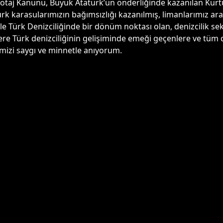
aj Kanunu, Büyük Atatürk’ün önderliğinde kazanılan Kurtulu
k karasularımızın bağımsızlığı kazanılmış, limanlarımız ara
rle Türk Denizciliğinde bir dönüm noktası olan, denizcilik 
ere Türk denizciliğinin gelişiminde emeği geçenlere ve tüm 
imizi saygı ve minnetle anıyorum.