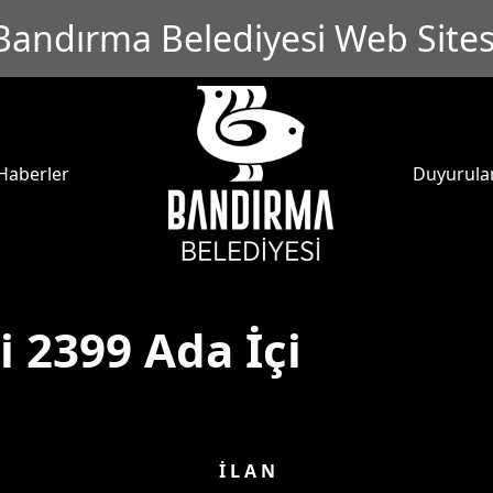
Bandırma Belediyesi Web Sites
Haberler
Duyurula
i 2399 Ada İçi
İ L A N