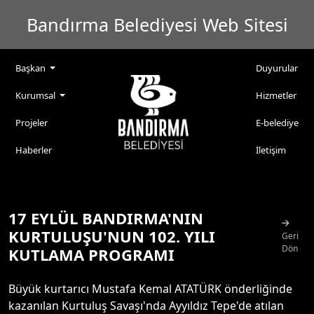
Bandırma Belediyesi Web Sitesi
Başkan
Duyurular
Kurumsal
Hizmetler
Projeler
E-belediye
Haberler
İletişim
17 EYLÜL BANDIRMA'NIN
KURTULUŞU'NUN 102. YILI
Geri
Dön
KUTLAMA PROGRAMI
Büyük kurtarıcı Mustafa Kemal ATATÜRK önderliğinde
kazanılan Kurtuluş Savaşı'nda Ayyıldız Tepe'de atılan