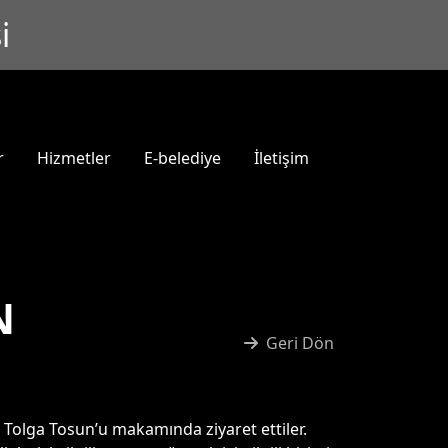
i
r
Hizmetler
E-belediye
İletişim
N
Geri Dön
Tolga Tosun’u makamında ziyaret ettiler.