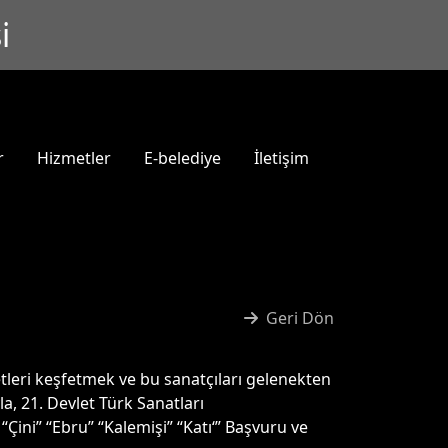
i
r
Hizmetler
E-belediye
İletişim
Geri Dön
etleri keşfetmek ve bu sanatçıları gelenekten
, 21. Devlet Türk Sanatları
Çini” “Ebru” “Kalemişi” “Katı‘” Başvuru ve