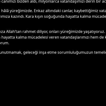
e canımızı bizden aldı, milyonlarca vatandaşımızı derin bir a
i hâlâ yüreğimizde. Enkaz altındaki canlar, kaybettiğimiz va
larımıza kazındı. Kara kışın soğuğunda hayatta kalma mücade
 Allah’tan rahmet diliyor, onları yüreğimizde yaşatıyoruz
a hayatta kalma mücadelesi veren vatandaşlarımızı hem de
orum.
 unutmamak, geleceği inşa etme sorumluluğumuzun temelid