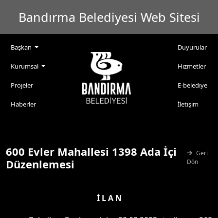
Bandırma Belediyesi Web Sitesi
Başkan
Duyurular
Kurumsal
Hizmetler
Projeler
E-belediye
Haberler
İletişim
600 Evler Mahallesi 1398 Ada İçi
Geri
Düzenlemesi
Dön
İ L A N