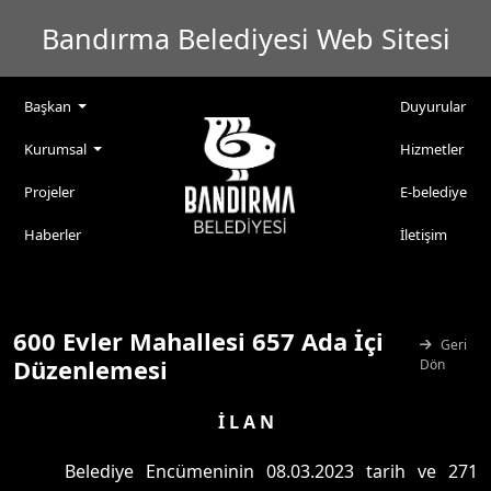
Bandırma Belediyesi Web Sitesi
Başkan
Duyurular
Kurumsal
Hizmetler
Projeler
E-belediye
Haberler
İletişim
600 Evler Mahallesi 657 Ada İçi
Geri
Düzenlemesi
Dön
İ L A N
Belediye Encümeninin 08.03.2023 tarih ve 271