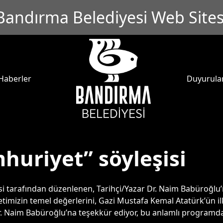
Bandırma Belediyesi Web Sites
Haberler
Duyurula
huriyet” söyleşisi
tarafından düzenlenen, Tarihçi/Yazar Dr. Naim Babüroğlu’n
imizin temel değerlerini, Gazi Mustafa Kemal Atatürk’ün ilk
 Dr. Naim Babüroğlu’na teşekkür ediyor, bu anlamlı program