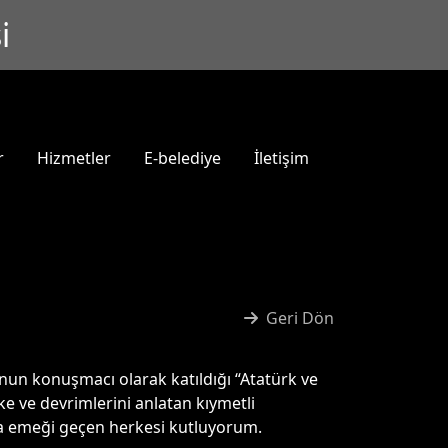
i
r
Hizmetler
E-belediye
İletişim
Geri Dön
un konuşmacı olarak katıldığı “Atatürk ve
e ve devrimlerini anlatan kıymetli
da emeği geçen herkesi kutluyorum.