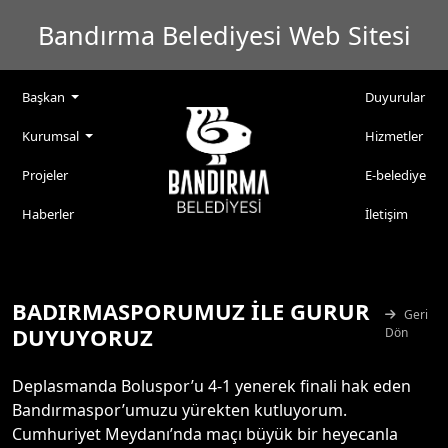
Bandırma Belediyesi Web Sitesi
Başkan
Duyurular
Kurumsal
Hizmetler
Projeler
E-belediye
Haberler
İletişim
BADIRMASPORUMUZ İLE GURUR
Geri
DUYUYORUZ
Dön
Deplasmanda Boluspor’u 4-1 yenerek finali hak eden
Bandırmaspor’umuzu yürekten kutluyorum.
Cumhuriyet Meydanı’nda maçı büyük bir heyecanla