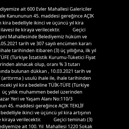
 ait 600 Evler Mahallesi Galericiler
t İhale Kanununun 45. maddesi gereğince AÇIK
 kira bedelliyle ikinci ve üçüncü yıl kira
n ilavesi ile kiraya verilecektir. Geçici
epni Mahallesinde Belediyemiz hüküm ve
.05.2021 tarih ve 307 sayılı encümen kararı
e tarihinden itibaren (3) üç yıllığına, ilk yıl
TÜFE (Türkiye İstatistik Kurumu-Tüketici Fiyat
inden alınacak olup, oranı % 3 tutarı
ında bulunan dükkan , 10.03.2021 tarih ve
rttırma ) usulü ihale ile, ihale tarihinden
n önceki yıl kira bedeline TÜİK-TÜFE (Türkiye
 (3) üç yıllık muhammen bedel üzerinden
azar Yeri ve Yaşam Alanı No:110/3
nunun 45. maddesi gereğince AÇIK TEKLİF
bedelliyle ikinci ve üçüncü yıl kira artışının
 ile kiraya verilecektir. Geçici teminatı (3)
diyemize ait 100. Yıl Mahallesi 1220 Sokak