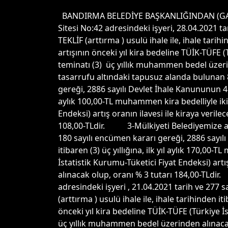
BANDIRMA BELEDİYE BAŞKANLIĞINDAN (GAY
Sitesi No:42 adresindeki işyeri, 28.04.2021 
TEKLİF (arttırma ) usulü ihale ile, ihale tarih
artışının önceki yıl kira bedeline TÜİK-TÜFE 
teminatı (3) üç yıllık muhammen bedel üze
tasarrufu altındaki tapusuz alanda bulunan 8
gereği, 2886 sayılı Devlet İhale Kanununun 45.
aylık 100,00-TL muhammen kira bedelliyle ikin
Endeksi) artış oranın ilavesi ile kiraya ver
108,00-TLdir. 3-Mülkiyeti Belediyemize ait 
180 sayılı encümen kararı gereği, 2886 sayılı
itibaren (3) üç yıllığına, ilk yıl aylık 170,00
İstatistik Kurumu-Tüketici Fiyat Endeksi) ar
alınacak olup, oranı % 3 tutarı 184,00-TLdi
adresindeki işyeri , 21.04.2021 tarih ve 277
(arttırma ) usulü ihale ile, ihale tarihinden it
önceki yıl kira bedeline TÜİK-TÜFE (Türkiye İ
üç yıllık muhammen bedel üzerinden alınaca