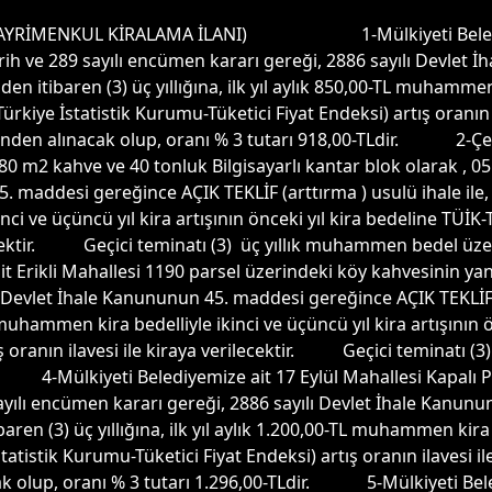
RİMENKUL KİRALAMA İLANI) 1-Mülkiyeti Belediyemize
tarih ve 289 sayılı encümen kararı gereği, 2886 sayılı Devle
inden itibaren (3) üç yıllığına, ilk yıl aylık 850,00-TL muhammen
(Türkiye İstatistik Kurumu-Tüketici Fiyat Endeksi) artış oranı
rinden alınacak olup, oranı % 3 tutarı 918,00-TLdir. 2-Ç
0 m2 kahve ve 40 tonluk Bilgisayarlı kantar blok olarak , 05
 maddesi gereğince AÇIK TEKLİF (arttırma ) usulü ihale ile, ihal
ci ve üçüncü yıl kira artışının önceki yıl kira bedeline TÜİK-
ilecektir. Geçici teminatı (3) üç yıllık muhammen bedel üzer
Erikli Mahallesi 1190 parsel üzerindeki köy kahvesinin yan
 Devlet İhale Kanununun 45. maddesi gereğince AÇIK TEKLİF (a
-TL muhammen kira bedelliyle ikinci ve üçüncü yıl kira artışını
tış oranın ilavesi ile kiraya verilecektir. Geçici teminatı
r. 4-Mülkiyeti Belediyemize ait 17 Eylül Mahallesi Kapalı P
 sayılı encümen kararı gereği, 2886 sayılı Devlet İhale Kanu
ibaren (3) üç yıllığına, ilk yıl aylık 1.200,00-TL muhammen kira 
statistik Kurumu-Tüketici Fiyat Endeksi) artış oranın ilavesi
k olup, oranı % 3 tutarı 1.296,00-TLdir. 5-Mülkiyeti Bele