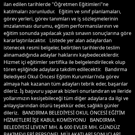
ilan edilen tarihlerde "Öğretmen Eğitimleri"ne
katılmaları zorunludur. Eğitim ve sınıf planlamaları,
görev yerleri, görev tanımları ve iş sözleşmelerinin
imzalanması durumu, eğitim performanslarının ve
eğitim sonunda yapılacak yazılı sınavın sonuçlarına göre
kararlaştırılacaktır. Listede yer alan adaylardan
istenecek resmi belgeler, belirtilen tarihlerde teslim
alınamadığında adaylar haklarını kaybedeceklerdir.
Hizmet içi eğitimler sertifika ile belgelendirilecek olup
tören eşliğinde adaylara takdim edilecektir. Bandırma
Belediyesi Okul Öncesi Eğitim Kurumları’nda görev
almaya hak kazanan tüm adayları tebrik eder, başarılar
dileriz. İş başvuru yaparak bizleri onurlandıran ve ileride
yollarımızın kesişebileceği tüm diğer adaylara da ilgi ve
anlayışlarından ötürü teşekkür eder, sağlıklı günler
dileriz. BANDIRMA BELEDİYESİ OKUL ÖNCESİ EĞİTİM
HİZMETLERİ İŞE KABUL KOMİSYONU BANDIRMA
BELEDİYESİ LEVENT MH. & 600 EVLER MH. GÜNDÜZ
BAKIMEVLERİ PERSONEL MÜLAKATLARI SONUÇLARI