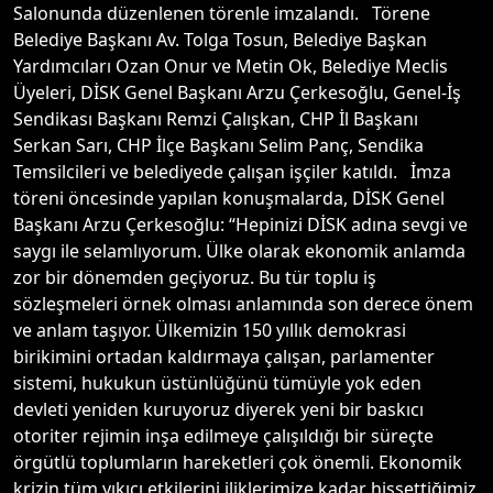
Salonunda düzenlenen törenle imzalandı. Törene
Belediye Başkanı Av. Tolga Tosun, Belediye Başkan
Yardımcıları Ozan Onur ve Metin Ok, Belediye Meclis
Üyeleri, DİSK Genel Başkanı Arzu Çerkesoğlu, Genel-İş
Sendikası Başkanı Remzi Çalışkan, CHP İl Başkanı
Serkan Sarı, CHP İlçe Başkanı Selim Panç, Sendika
Temsilcileri ve belediyede çalışan işçiler katıldı. İmza
töreni öncesinde yapılan konuşmalarda, DİSK Genel
Başkanı Arzu Çerkesoğlu: “Hepinizi DİSK adına sevgi ve
saygı ile selamlıyorum. Ülke olarak ekonomik anlamda
zor bir dönemden geçiyoruz. Bu tür toplu iş
sözleşmeleri örnek olması anlamında son derece önem
ve anlam taşıyor. Ülkemizin 150 yıllık demokrasi
birikimini ortadan kaldırmaya çalışan, parlamenter
sistemi, hukukun üstünlüğünü tümüyle yok eden
devleti yeniden kuruyoruz diyerek yeni bir baskıcı
otoriter rejimin inşa edilmeye çalışıldığı bir süreçte
örgütlü toplumların hareketleri çok önemli. Ekonomik
krizin tüm yıkıcı etkilerini iliklerimize kadar hissettiğimiz