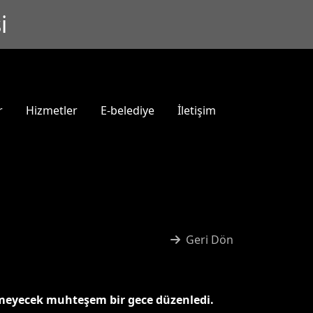
i
r
Hizmetler
E-belediye
İletişim
Geri Dön
inmeyecek muhteşem bir gece düzenledi.