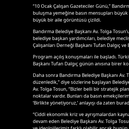
“10 Ocak Çalışan Gazeteciler Günü,” Bandırm
buluşma yemeğine basın mensupları büyük ilg
büyük bir aile görüntüsü çizildi.
Bandırma Belediye Başkanı Av. Tolga Tosun’
belediye başkan yardımcıları, belediye mecli
Çalışanları Derneği Başkanı Tufan Dalgıç ve
Program açılış konuşmaları ile başladı. Türk
Başkanı Tufan Dalgıç günün anısına birer ko
Daha sonra Bandırma Belediye Başkanı Av. To
düzenledik,” diye sözlerine başlayan Belediy
Av. Tolga Tosun, “Bizler belli bir stratejik 
noktalar vardır. Bunları da basın emekçileri
‘Birlikte yönetiyoruz,’ anlayışı da zaten burad
“Ciddi ekonomik kriz ve ayrışmalardan kayn
devam eden Belediye Başkanı Av. Tolga Tosun,
ve ideolojilerimiz farklı olabilir ancak bugün