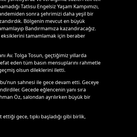
yapamadığı Tatlısu Engelsiz Yaşam Kampımızı,
 pandemiden sonra şehrimizi daha yeşil bir
azandırdık. Bölgenin mevcut en büyük
a tamamlayıp Bandırmamıza kazandıracağız.
n eksiklerini tamamlamak için beraber
ı Av. Tolga Tosun, geçtiğimiz yıllarda
 vefat eden tüm basın mensuplarını rahmetle
çmiş olsun dileklerini iletti.
bu’nun sahnesi ile gece devam etti. Geceye
ndirdiler. Gecede eğlencenin yanı sıra
ahman Öz, salondan ayrılırken büyük bir
iği gece, tıpkı başladığı gibi birlik,