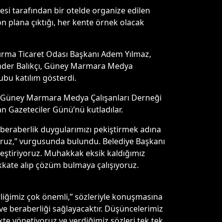
si tarafından bir otelde organize edilen
 plana çıktığı, her kente örnek olacak
dırma Ticaret Odası Başkanı Adem Yılmaz,
i Önder Balıkçı, Güney Marmara Medya
ubu katılım gösterdi.
 ve Güney Marmara Medya Çalışanları Derneği
n Gazeteciler Günü’nü kutladılar.
 beraberlik duygularımızı pekiştirmek adına
yoruz,” vurgusunda bulundu. Belediye Başkanı
kleştiriyoruz. Muhakkak eksik kaldığımız
ikkate alıp çözüm bulmaya çalışıyoruz.
iğimiz çok önemli,” sözleriyle konuşmasına
 ve beraberliği sağlayacaktır. Düşüncelerimiz
ikte yönetiyoruz ve verdiğimiz sözleri tek tek