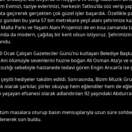
im Evimizi, taziye evlerimizi, herkesin Tatlısu’da söz verip 
ayata geçirerek gerçekten çok güzel işler başardık. Özellikle
iz günden bu yana 57 bin metrekare yeşil alanı şehrimize k
lik Malta Parkı ve Yaşam Alanı Projemizi de en kısa zamand
nda da modern, çağdaş bir kent olsun istiyoruz. Şehrimizi
undu.
0 Ocak Çalışan Gazeteciler Günü’nü kutlayan Belediye Başkan
. Ani ölümüyle sevenlerini hüzne boğan Ali Osman Ata’yı ve
ızlığı sebebiyle hastanede tedavi gören Engin Arıcan’a ise ge
şitli hediyeler takdim edildi. Sonrasında, Bizim Müzik Gru
 olarak şarkılar, şiirler okuyup hem eğlendiler hem de eğle
 yaşayan efsanesi olarak adlandırılan 92 yaşındaki Abdurr
 tüm masalara oturup basın mensuplarıyla uzun süre sohbet ett
nlenerek son buldu.