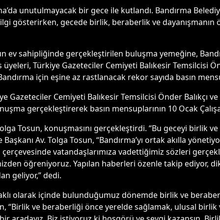
a’da unutulmayacak bir gece ile kutlandı. Bandırma Belediye
i gösterirken, gecede birlik, beraberlik ve dayanışmanın ön
un ev sahipliğinde gerçekleştirilen buluşma yemeğine, Ban
s üyeleri, Türkiye Gazeteciler Cemiyeti Balıkesir Temsilcis
 Bandırma için eşine az rastlanacak rekor sayıda basın mens
iye Gazeteciler Cemiyeti Balıkesir Temsilcisi Önder Balıkçı
nuşma gerçekleştirerek basın mensuplarının 10 Ocak Çalışa
lga Tosun, konuşmasını gerçekleştirdi. “Bu geceyi birlik ve
e Başkanı Av. Tolga Tosun, “Bandırma’yı ortak akılla yöneti
plan çerçevesinde vatandaşlarımıza vadettiğimiz sözleri gerçe
mizden öğreniyoruz. Yapılan haberleri özenle takip ediyor, d
an geliyor,” dedi.
aklı olarak içinde bulunduğumuz dönemde birlik ve beraberl
 “Birlik ve beraberliği önce yerelde sağlamak, ulusal birlik
 bir aradayız. Biz istiyoruz ki hoşgörü ve sevgi kazansın. Birl