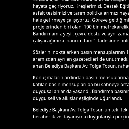
hayata geçiriyoruz. Kreşlerimizi, Destek Eğit
asfalt tesisimizi ve tarım politikalarımızı h
hale getirmeye çalışıyoruz. Göreve geldiğim
projelerinden biri olan, 100 bin metrekare
Bandırmamız yeşil, çevre dostu ve aynı zama
çalışacağımıza inancım tam,” ifadesinde bul
Sözlerini noktalarken basın mensuplarının 1
aramızdan ayrılan gazetecileri de unutmadı
anan Belediye Başkanı Av. Tolga Tosun, rahats
Konuşmaların ardından basın mensuplarına çe
katılan basın mensupları da bu sahneye ortak
duygusal anlar da yaşandı. Bandırma basının
duygu seli ve alkışlar eşliğinde uğurlandı.
Belediye Başkanı Av. Tolga Tosun’un tek, tek
beraberlik ve dayanışma duygularıyla perçi