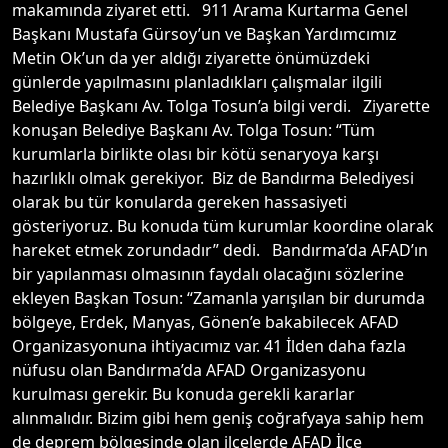
makamında ziyaret etti. 911 Arama Kurtarma Genel
Başkanı Mustafa Gürsoy’un ve Başkan Yardımcımız
Metin Ok’un da yer aldığı ziyarette önümüzdeki
günlerde yapılmasını planladıkları çalışmalar ilgili
Belediye Başkanı Av. Tolga Tosun’a bilgi verdi. Ziyarette
konuşan Belediye Başkanı Av. Tolga Tosun: “Tüm
kurumlarla birlikte olası bir kötü senaryoya karşı
hazırlıklı olmak gerekiyor. Biz de Bandırma Belediyesi
olarak bu tür konularda gereken hassasiyeti
gösteriyoruz. Bu konuda tüm kurumlar koordine olarak
hareket etmek zorundadır” dedi. Bandırma’da AFAD’ın
bir yapılanması olmasının faydalı olacağını sözlerine
ekleyen Başkan Tosun: “Zamanla yarışılan bir durumda
bölgeye, Erdek, Manyas, Gönen’e bakabilecek AFAD
Organizasyonuna ihtiyacımız var. 41 İlden daha fazla
nüfusu olan Bandırma’da AFAD Organizasyonu
kurulması gerekir. Bu konuda gerekli kararlar
alınmalıdır. Bizim gibi hem geniş coğrafyaya sahip hem
de deprem bölgesinde olan ilçelerde AFAD İlçe