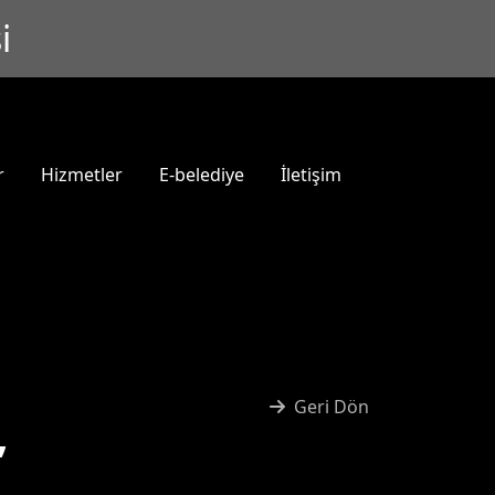
i
r
Hizmetler
E-belediye
İletişim
Geri Dön
”