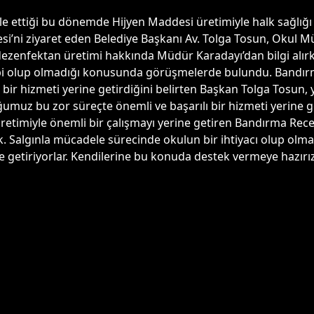
e ettiği bu dönemde Hijyen Maddesi üretimiyle halk sağlığ
i’ni ziyaret eden Belediye Başkanı Av. Tolga Tosun, Okul Mü
 dezenfektan üretimi hakkında Müdür Karadayı’dan bilgi alı
bi olup olmadığı konusunda görüşmelerde bulundu. Bandı
ir hizmeti yerine getirdiğini belirten Başkan Tolga Tosun, 
ğumuz bu zor süreçte önemli ve başarılı bir hizmeti yerine g
retimiyle önemli bir çalışmayı yerine getiren Bandırma R
k. Salgınla mücadele sürecinde okulun bir ihtiyacı olup olma
 getiriyorlar. Kendilerine bu konuda destek vermeye hazırız