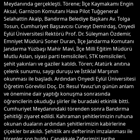
Meydanında gerçekleşti. Törene; İlçe Kaymakamı Engin
Aksal, Garnizon Komutanı Hava Pilot Tuğgeneral
Selahattin Akalp, Bandırma Belediye Başkanı Av. Tolga
Tosun, Cumhuriyet Başsavcısı Cüneyt Demirdaş, Onyedi
Eylül Üniversitesi Rektörü Prof. Dr. Süleyman Özdemir,
Emniyet Müdürü Soner Duran, İlçe Jandarma Komutanı
Jandarma Yüzbaşı Mahir Mavi, İlçe Milli Eğitim Müdürü
Mutlu Aslan, siyasi parti temsilcileri, STK temsilcileri,
şehit yakınları ve gaziler katıldı. Tören; Atatürk anıtına
çelenk sunumu, saygı duruşu ve İstiklal Marşının
okunması ile başladı. Ardından Onyedi Eylül Üniversitesi
Öğretim Görevlisi Doç. Dr. Resul Yavuz’un günün anlam
ve önemine dair yaptığı konuşma sonrasında
öğrencilerin okuduğu şiirler ile buradaki etkinlik bitti.
Cumhuriyet Meydanındaki törenden sonra Bandırma
Şehitliği ziyaret edildi. Kahraman şehitlerimizin ruhuna
okunan duaların ardından şehitlerimizin kabirlerine
çiçekler bırakıldı. Şehitlik anı defterinin imzalanması ile
törenler son buldu. Çanakkale Zaferimizi tarihe