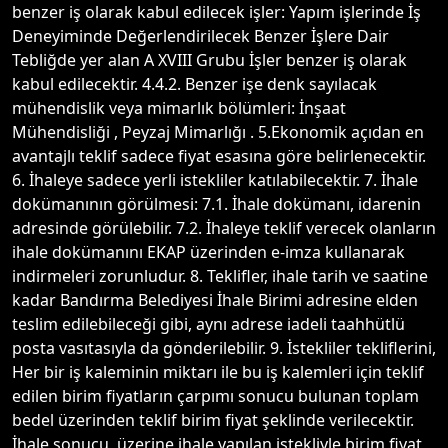
benzer iş olarak kabul edilecek işler: Yapım işlerinde İş
Deneyiminde Değerlendirilecek Benzer İşlere Dair
Tebliğde yer alan A XVIII Grubu İşler benzer iş olarak
kabul edilecektir. 4.4.2. Benzer işe denk sayılacak
mühendislik veya mimarlık bölümleri: İnşaat
Mühendisliği , Peyzaj Mimarlığı . 5.Ekonomik açıdan en
avantajlı teklif sadece fiyat esasına göre belirlenecektir.
6. İhaleye sadece yerli istekliler katılabilecektir. 7. İhale
dokümanının görülmesi: 7.1. İhale dokümanı, idarenin
adresinde görülebilir. 7.2. İhaleye teklif verecek olanların
ihale dokümanını EKAP üzerinden e-imza kullanarak
indirmeleri zorunludur. 8. Teklifler, ihale tarih ve saatine
kadar Bandırma Belediyesi İhale Birimi adresine elden
teslim edilebileceği gibi, aynı adrese iadeli taahhütlü
posta vasıtasıyla da gönderilebilir. 9. İstekliler tekliflerini,
Her bir iş kaleminin miktarı ile bu iş kalemleri için teklif
edilen birim fiyatların çarpımı sonucu bulunan toplam
bedel üzerinden teklif birim fiyat şeklinde verilecektir.
İhale sonucu, üzerine ihale yapılan istekliyle birim fiyat