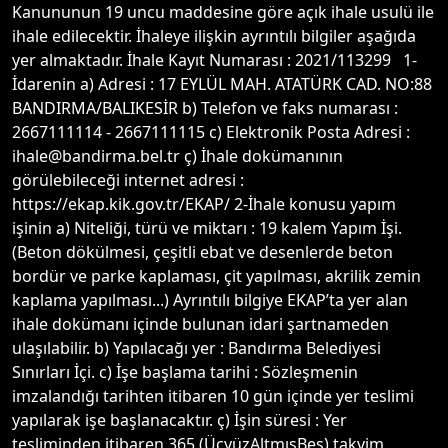
Kanununun 19 uncu maddesine göre açık ihale usulü ile
ihale edilecektir. İhaleye ilişkin ayrıntılı bilgiler aşağıda
yer almaktadır. İhale Kayıt Numarası : 2021/113299 1-
İdarenin a) Adresi : 17 EYLÜL MAH. ATATÜRK CAD. NO:88
BANDIRMA/BALIKESİR b) Telefon ve faks numarası :
2667111114 - 2667111115 c) Elektronik Posta Adresi :
ihale@bandirma.bel.tr ç) İhale dokümanının
görülebileceği internet adresi :
https://ekap.kik.gov.tr/EKAP/ 2-İhale konusu yapım
işinin a) Niteliği, türü ve miktarı : 19 kalem Yapım İşi.
(Beton dökülmesi, çeşitli ebat ve desenlerde beton
bordür ve parke kaplaması, çit yapılması, akrilik zemin
kaplama yapılması...) Ayrıntılı bilgiye EKAP’ta yer alan
ihale dokümanı içinde bulunan idari şartnameden
ulaşılabilir. b) Yapılacağı yer : Bandırma Belediyesi
Sınırları İçi. c) İşe başlama tarihi : Sözleşmenin
imzalandığı tarihten itibaren 10 gün içinde yer teslimi
yapılarak işe başlanacaktır. ç) İşin süresi : Yer
tesliminden itibaren 365 (ÜçyüzAltmışBeş) takvim