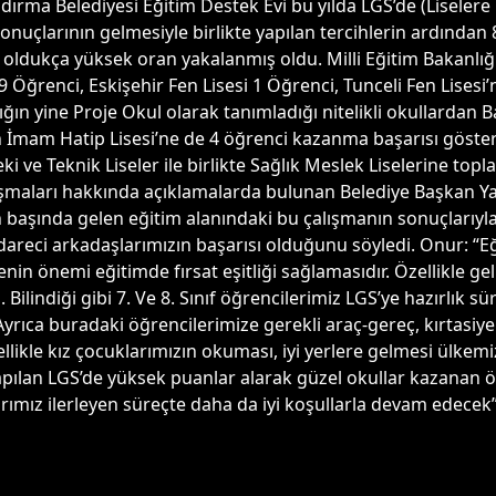
ırma Belediyesi Eğitim Destek Evi bu yılda LGS’de (Liselere 
çlarının gelmesiyle birlikte yapılan tercihlerin ardından 8.
k oldukça yüksek oran yakalanmış oldu. Milli Eğitim Bakanlığ
9 Öğrenci, Eskişehir Fen Lisesi 1 Öğrenci, Tunceli Fen Lisesi
ığın yine Proje Okul olarak tanımladığı nitelikli okullarda
ylan İmam Hatip Lisesi’ne de 4 öğrenci kazanma başarısı göst
leki ve Teknik Liseler ile birlikte Sağlık Meslek Liselerine t
lışmaları hakkında açıklamalarda bulunan Belediye Başkan 
n başında gelen eğitim alanındaki bu çalışmanın sonuçlarıyl
dareci arkadaşlarımızın başarısı olduğunu söyledi. Onur: “E
in önemi eğitimde fırsat eşitliği sağlamasıdır. Özellikle geli
. Bilindiği gibi 7. Ve 8. Sınıf öğrencilerimiz LGS’ye hazırlık
 Ayrıca buradaki öğrencilerimize gerekli araç-gereç, kırtasiye
llikle kız çocuklarımızın okuması, iyi yerlere gelmesi ülkem
pılan LGS’de yüksek puanlar alarak güzel okullar kazanan 
arımız ilerleyen süreçte daha da iyi koşullarla devam edecek”