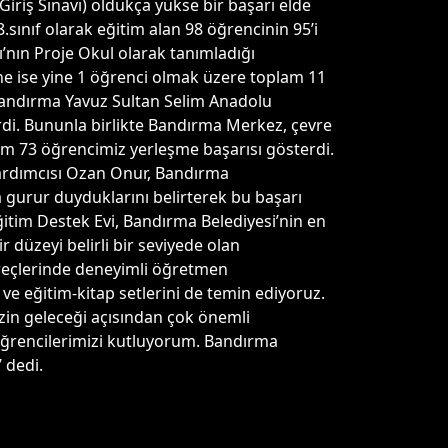
Giriş Sınavı) oldukça yükse bir başarı elde
sınıf olarak eğitim alan 98 öğrencinin 95’i
ı’nın Proje Okul olarak tanımladığı
’ne ise yine 1 öğrenci olmak üzere toplam 11
n Bandırma Yavuz Sultan Selim Anadolu
erdi. Bununla birlikte Bandırma Merkez, çevre
oplam 73 öğrencimiz yerleşme başarısı gösterdi.
Yardımcısı Ozan Onur, Bandırma
a gurur duyduklarını belirterek bu başarı
ğitim Destek Evi, Bandırma Belediyesi’nin en
r düzeyi belirli bir seviyede olan
 süreçlerinde deneyimli öğretmen
 ve eğitim-kitap setlerini de temin ediyoruz.
izin geleceği açısından çok önemli
öğrencilerimizi kutluyorum. Bandırma
 dedi.