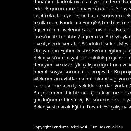
donanımlı kadrolarıyla faaliyet gösteren Band
ederek gururumuz olmayı sürdürdü. Sınav sonu
çeşitli okullara yerleşme başarısı gösterere
okullardan; Bandırma EnerjiSA Fen Lisesi’ne 
öğrenci Fen Liselerini kazanmış oldu. Bakanl
Lisesi’ne ilk tercihte 7 öğrenci ve Ali Özta
il ve ilçelerde yer alan Anadolu Liseleri, Mes
Öte yandan Eğitim Destek Evi’nin eğitim ça
Belediyesi’nin sosyal sorumluluk projelerini
deneyimli ve özveriyle çalışan öğretmen ve i
önemli sosyal sorumluluk projesidir. Bu projen
ailelerimizin evlatlarına bu imkanı sağlıyoruz
kadrolarımızla en iyi şekilde hazırlanıyorlar.
Bu çok önemli bir hizmet. Çocuklarımızın öze
gördüğümüz bir süreç. Bu süreçte de son ya
Belediyesi olarak Eğitim Destek Evi çalışmal
Copyright Bandırma Belediyesi - Tüm Haklar Saklıdır