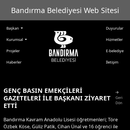
Bandırma Belediyesi Web Sitesi
Başkan
Duyurular
Kurumsal
Hizmetler
Projeler
E-belediye
Haberler
İletişim
GENÇ BASIN EMEKÇİLERİ
GAZETELERİ İLE BAŞKANI ZİYARET
Geri
Dön
ETTİ
Bandırma Kavram Anadolu Lisesi öğretmenleri; Töre
Özbek Köse, Güliz Patik, Cihan Ünal ve 16 öğrenci ile