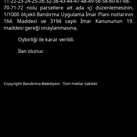
11-22-23-24-25-26-32-38-43-44-47-48-49-56-58-60-67-68-
70-71-72 nolu parsellere ait ada içi düzenlemesinin,
1/1000 ölçekli Bandırma Uygulama İmar Planı notlarının
164. Maddesi ve 3194 sayılı İmar Kanununun 19.
maddesi gereği onaylanmasına,
Oybirliği ile karar verildi.
İlan olunur.
Copyright Bandırma Belediyesi - Tüm Haklar Saklıdır