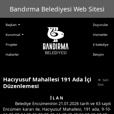
Bandırma Belediyesi Web Sitesi
Başkan
Duyurular
Kurumsal
Hizmetler
Projeler
E-belediye
Haberler
İletişim
Hacıyusuf Mahallesi 191 Ada İçi
Geri
Düzenlemesi
Dön
İ L A N
Belediye Encümeninin 21.01.2026 tarih ve 63 sayılı
Encümen kararı ile, Hacıyusuf Mahallesi, 191 ada, 9-10-