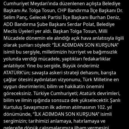
Cumhuriyet Meydan’ında düzenlenen açılışta Belediye
Başkanı Av. Tolga Tosun, CHP Bandırma İlçe Başkanı Dr.
Selim Panç, Gelecek Partisi İlçe Başkanı Burhan Deniz,
ADD Bandırma Şube Başkanı Serdar Polat, Belediye
Meclis Üyeleri yer aldı. Başkan Tolga Tosun, Milli
Mücadele dönemin ele alındığı açık hava anlatısıyla ilgili
olarak şunları söyledi: “İLK ADIMDAN SON KURŞUNA”
isimli bu sergiyle, milletimizin hürriyet ve bağımsızlık
yolunda verdiği mücadele, yaptıkları fedakarlıklar
anlatılıyor. Yine bu sergide, Büyük önderimiz
ATATÜRK’ün; savaşta askeri strateji dehasını, barışta
çağlar ötesini aydınlatan vizyonunu, Türk Milletine en
uygun devrimlerini, bilim ve hakikatin önemini
göreceksiniz. Türkiye Cumhuriyeti; Atatürk devrimleri,
bilim ve ilmin ışığında sonsuza dek yükselecektir. Şanlı
Kurtuluş Savaşımızın ilk adımın atılmasının 102. yıl
dönümünde, “İLK ADIMDAN SON KURŞUNA” isimli
sergimizin; tarihimizi anlamaya, hatırlamaya ve
geleceğe dönük çalışmalarımıza ilham vermesini