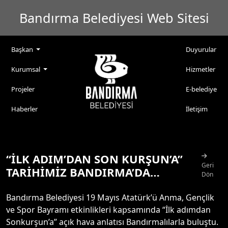
Bandırma Belediyesi Web Sitesi
Başkan
Duyurular
Kurumsal
Hizmetler
Projeler
E-belediye
Haberler
İletişim
“İLK ADIM’DAN SON KURŞUN’A”
Geri
TARİHİMİZ BANDIRMA’DA…
Dön
Bandırma Belediyesi 19 Mayıs Atatürk’ü Anma, Gençlik
ve Spor Bayramı etkinlikleri kapsamında “İlk adımdan
Sonkurşun’a” açık hava anlatısı Bandırmalılarla buluştu.