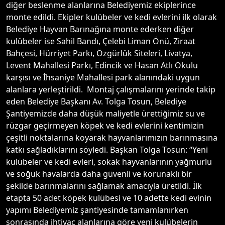
diğer beslenme alanlarına Belediyemiz ekiplerince
monte edildi. Ekipler kulübeler ve kedi evlerini ilk olarak
Belediye Hayvan Barınağına monte ederken diğer
kulübeler ise Sahil Bandı, Çelebi Liman Önü, Ziraat
Bahçesi, Hürriyet Parkı, Özgürlük Siteleri, Livatya,
Levent Mahallesi Parkı, Edincik ve Hasan Atlı Okulu
karşısı ve İhsaniye Mahallesi park alanındaki uygun
alanlara yerleştirildi. Montaj çalışmalarını yerinde takip
eden Belediye Başkanı Av. Tolga Tosun, Belediye
Şantiyemizde daha düşük maliyetle ürettiğimiz su ve
rüzgar geçirmeyen köpek ve kedi evlerini kentimizin
çeşitli noktalarına koyarak hayvanlarımızın barınmasına
katkı sağladıklarını söyledi. Başkan Tolga Tosun: “Yeni
kulübeler ve kedi evleri, sokak hayvanlarının yağmurlu
ve soğuk havalarda daha güvenli ve korunaklı bir
şekilde barınmalarını sağlamak amacıyla üretildi. İlk
etapta 50 adet köpek kulübesi ve 10 adette kedi evinin
yapımı Belediyemiz şantiyesinde tamamlanırken
sonrasında ihtiyaç alanlarına göre yeni kulübelerin