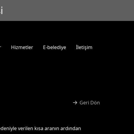
i
r
Hizmetler
E-belediye
İletişim
Geri Dön
deniyle verilen kısa aranın ardından