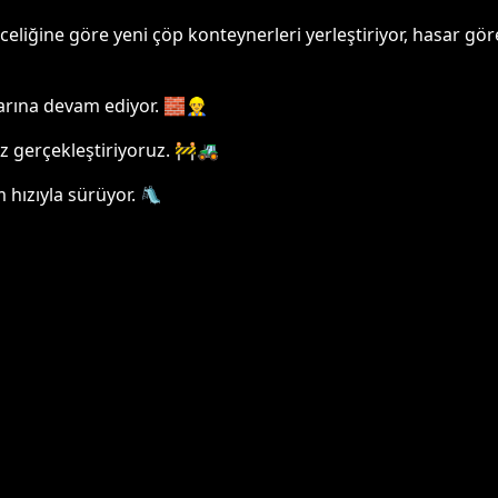
celiğine göre yeni çöp konteynerleri yerleştiriyor, hasar g
rına devam ediyor. 🧱👷‍♂️
ız gerçekleştiriyoruz. 🚧🚜
 hızıyla sürüyor. 🛝