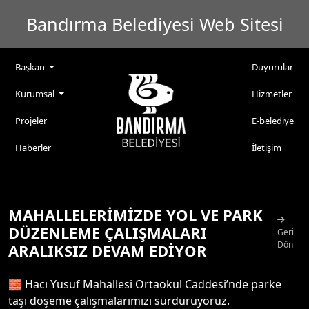
Bandırma Belediyesi Web Sitesi
Başkan
Duyurular
Kurumsal
Hizmetler
Projeler
E-belediye
Haberler
İletişim
MAHALLELERİMİZDE YOL VE PARK
DÜZENLEME ÇALIŞMALARI
Geri
Dön
ARALIKSIZ DEVAM EDİYOR
🧱 Hacı Yusuf Mahallesi Ortaokul Caddesi’nde parke
taşı döşeme çalışmalarımızı sürdürüyoruz.