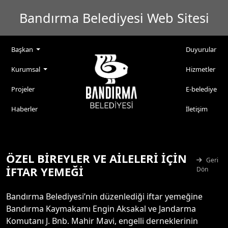
Bandırma Belediyesi Web Sitesi
Başkan
Duyurular
Kurumsal
Hizmetler
Projeler
E-belediye
Haberler
İletişim
ÖZEL BİREYLER VE AİLELERİ İÇİN
Geri
İFTAR YEMEĞİ
Dön
Bandırma Belediyesi’nin düzenlediği iftar yemeğine
Bandırma Kaymakamı Engin Aksakal ve Jandarma
Komutanı J. Bnb. Mahir Mavi, engelli derneklerinin