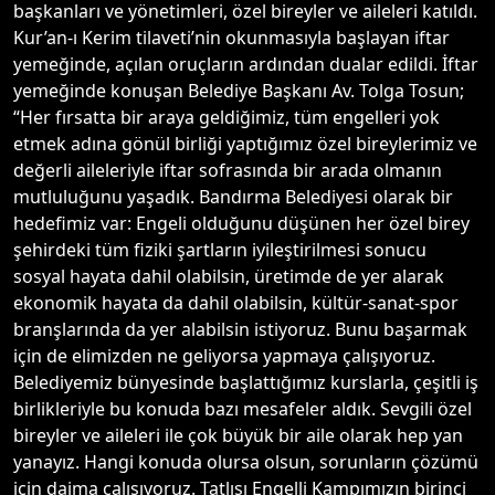
başkanları ve yönetimleri, özel bireyler ve aileleri katıldı.
Kur’an-ı Kerim tilaveti’nin okunmasıyla başlayan iftar
yemeğinde, açılan oruçların ardından dualar edildi. İftar
yemeğinde konuşan Belediye Başkanı Av. Tolga Tosun;
“Her fırsatta bir araya geldiğimiz, tüm engelleri yok
etmek adına gönül birliği yaptığımız özel bireylerimiz ve
değerli aileleriyle iftar sofrasında bir arada olmanın
mutluluğunu yaşadık. Bandırma Belediyesi olarak bir
hedefimiz var: Engeli olduğunu düşünen her özel birey
şehirdeki tüm fiziki şartların iyileştirilmesi sonucu
sosyal hayata dahil olabilsin, üretimde de yer alarak
ekonomik hayata da dahil olabilsin, kültür-sanat-spor
branşlarında da yer alabilsin istiyoruz. Bunu başarmak
için de elimizden ne geliyorsa yapmaya çalışıyoruz.
Belediyemiz bünyesinde başlattığımız kurslarla, çeşitli iş
birlikleriyle bu konuda bazı mesafeler aldık. Sevgili özel
bireyler ve aileleri ile çok büyük bir aile olarak hep yan
yanayız. Hangi konuda olursa olsun, sorunların çözümü
için daima çalışıyoruz. Tatlısı Engelli Kampımızın birinci