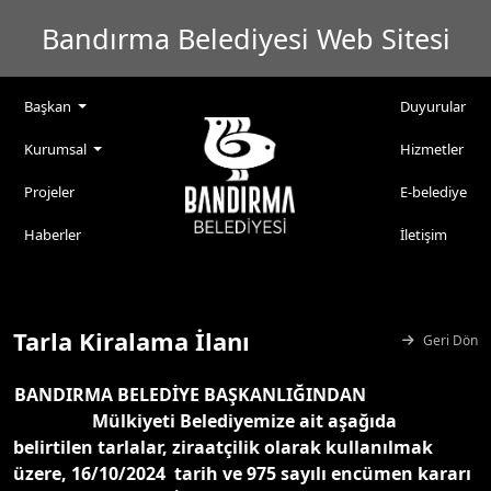
Bandırma Belediyesi Web Sitesi
Başkan
Duyurular
Kurumsal
Hizmetler
Projeler
E-belediye
Haberler
İletişim
Tarla Kiralama İlanı
Geri Dön
BANDIRMA BELEDİYE BAŞKANLIĞINDAN
Mülkiyeti Belediyemize ait aşağıda
belirtilen tarlalar, ziraatçilik olarak kullanılmak
üzere, 16/10/2024 tarih ve 975 sayılı encümen kararı