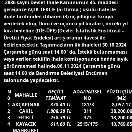
,2886 sayılı Devlet İhale Kanununun 45. maddesi
gereğince AÇIK TEKLİF (arttırma ) usulü ihale ile
ihale tarihinden itibaren (3) üç yıllığına kiraya
verilecek olup, İkinci ve üçüncü yıl kiraları, önceki yıl
kira bedeline (DİE-ÜFE) (Devlet İstatistik Enstitüsü –
Üretici Fiyat Endeksi) artış oranın ilavesi ile
belirlenecektir. Taşınmazların ilk ihaleleri 30.10.2024
Çarşamba günü saat 14.00 ‘ da, İstekli bulunmaması
veya verilen teklifin ihale komisyonunca hadde layık
görünmemesi halinde,06.11.2024 Çarşamba günü
saat 14.00 ‘da Bandırma Belediyesi Encümen
salonunda yapılacaktır.
N
GEÇİCİ
ADA/PARSEL
YÜZÖLÇÜ
MAHALLE
0
TEMİNAT
NO
(M2)
1
AKÇAPINAR
338.40 TL
181/3
8,057.17
2
ÇAKIL
1,808.38 TL
311
38,200.0
3
ERİKLİ
258.39 TL
373
18,200.0
4
KAYACIK
611.60 TL
2515/175
10,769.8
MAHBUBEL