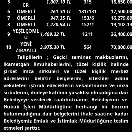
5
1,007.10 TL
315
18,650.0
ER
6
ÖMERLİ
261.30 TL
131/131
17,500.0
7
ÖMERLİ
947.35 TL
153/6
16,279.8
8
ÖMERLİ
1,220.94 TL
152/1
19,102.1
YEŞİLÇOML
9
1,499.32 TL
1211
36,400.0
U
YENİ
10
3,975.30 TL
564
70,000.0
ZİRAATLİ
Taliplilerin ; Geçici teminat makbuzlarını,
ikametgah ilmuhaberlerini, tüzel kişilik halinde
şirket imza sirküleri ve tüzel kişilik merkez
adreslerini belirtir belgelerini, istekliler adına
vekaleten iştirak edeceklerin vekaletname ve imza
sirkülerini, ihaleye katılma yasaklısı olmadığına dair
Belediyeye verilecek taahhütname, Belediyemiz ve
Hukuk İşleri Müdürlüğüne herhangi bir borcun
bulunmadığına dair belgelerini ihale saatine kadar
Belediyemiz Emlak ve İstimlak Müdürlüğüne teslim
etmeleri şarttır.