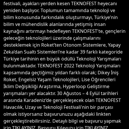
festivali, ayakları yerden kesen TEKNOFEST heyecanı
yeniden başlıyor. Toplumun tamamında teknoloji ve
bilim konusunda farkındalık oluşturmayı, Türkiye’nin
bilim ve mühendislik alanlarında yetişmiş insan
kaynağını artırmayı hedefleyen TEKNOFEST'te, gençlerin
geleceğin teknolojileri üzerinde çalışmalarını
desteklemek için Roket’ten Otonom Sistemlere, Yapay
Zeka’dan Sualtı Sistemleri’ne kadar 39 farklı kategoride
Türkiye tarihinin en büyük ödüllü Teknoloji Yarışmaları
bulunmaktadır. TEKNOFEST 2022 Teknoloji Yarışmaları
kapsamında geçtiğimiz yıldan farklı olarak; Dikey İniş
Roket, Engelsiz Yaşam Teknolojileri, Lise Öğrencileri
İklim Değişikliği Araştırma, Hyperloop Geliştirme
yarışmaları yer alacaktır. 30 Ağustos – 4 Eylül tarihleri
arasında Karadeniz’de gerçekleşecek olan TEKNOFEST
Havacılık, Uzay ve Teknoloji Festivali'nin bir parçası
olmak istiyorsanız başvurunuzu aşağıdaki linkten
gerçekleştirebilirsiniz. Detaylı bilgi ve başvuru yapmak
için TIKLAYINIZ. Başvuru Kılavuzu için TIKLAYINIZ.