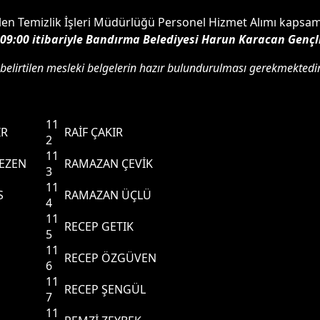
dilen Temizlik İşleri Müdürlüğü Personel Hizmet Alımı kapsamı
09:00 itibariyle Bandırma Belediyesi Harun Karacan Gençl
belirtilen mesleki belgelerin hazır bulundurulması gerekmektedir
11
İR
RAİF ÇAKIR
2
11
EZEN
RAMAZAN ÇEVİK
3
11
S
RAMAZAN ÜÇLÜ
4
11
RECEP GETIK
5
11
RECEP ÖZGÜVEN
6
11
RECEP ŞENGÜL
7
11