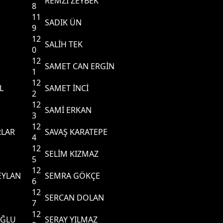
REMZİ ZEYBEK
8
11
SADIK ÜN
9
12
SALİH TEK
0
12
SAMET CAN ERGİN
1
12
L
SAMET İNCİ
2
12
SAMİ ERKAN
3
12
RLAR
SAVAŞ KARATEPE
4
12
SELİM KIZMAZ
5
12
EYLAN
SEMRA GÖKÇE
6
12
SERCAN DOLAN
7
12
OĞLU
SERAY YILMAZ