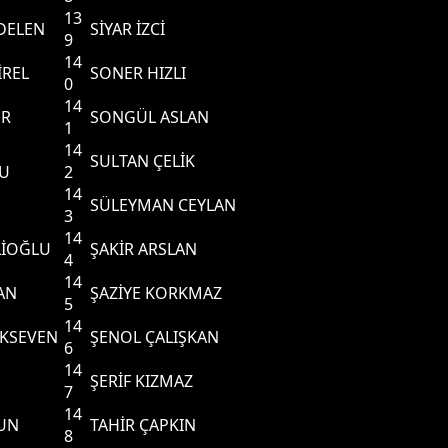
13
DELEN
SİYAR İZCİ
9
14
REL
SONER HIZLI
0
14
ER
SONGÜL ASLAN
1
14
SULTAN ÇELİK
U
2
14
SÜLEYMAN CEYLAN
3
14
LİOĞLU
ŞAKİR ARSLAN
4
14
AN
ŞAZİYE KORKMAZ
5
14
KSEVEN
ŞENOL ÇALIŞKAN
6
14
ŞERİF KIZMAZ
7
14
UN
TAHİR ÇAPKIN
8