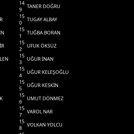
14
TANER DOĞRU
9
15
ER
TUGAY ALBAY
0
15
İN
TUĞBA BORAN
1
15
İR
UFUK ÖKSÜZ
2
15
LEN
UĞUR İNAN
3
15
UĞUR KELEŞOĞLU
4
15
UĞUR KESKİN
5
15
K
UMUT DÖNMEZ
6
15
VAROL NAR
7
15
VOLKAN YOLCU
8