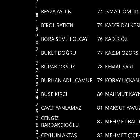
7
1
BEYZA AYDIN
74
İSMAİL ÖMÜR
8
1
BİROL SATKIN
75
KADİR DALKES
9
2
BORA SEMİH OLCAY
76
KADİR ÖZ
0
2
BUKET DOĞRU
77
KAZIM ÖZÖRS
1
2
BURAK ÖKSÜZ
78
KEMAL SARI
2
2
BURHAN ADİL ÇAMUR
79
KORAY UÇKAN
3
2
BUSE KIRCI
80
MAHMUT KAY
4
2
CAVİT YANLAMAZ
81
MAKSUT YAVU
5
2
CENGİZ
82
MEHMET BALD
6
BARDAKÇIOĞLU
2
CEYHUN AKTAŞ
83
MEHMET ÇİÇE
7