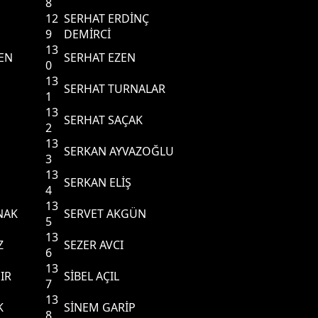
8
12
SERHAT ERDİNÇ
9
DEMİRCİ
13
EN
SERHAT EZEN
0
13
SERHAT TURNALAR
1
13
SERHAT SAÇAK
2
13
SERKAN AYVAZOĞLU
3
13
SERKAN ELİŞ
4
13
NAK
SERVET AKGÜN
5
13
Z
SEZER AVCI
6
13
IR
SİBEL AÇIL
7
13
K
SİNEM GARİP
8