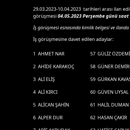
29.03.2023-10.04.2023 tarihleri arası ilan e
görüşmesi
04.05.2023 Perşembe günü saat 
İş görüşmesi esnasında kimlik belgesi ve ilanda 
İş görüşmesine davet edilen adaylar:
1
AHMET NAR
57
GÜLİZ ÖZDEM
2
AHİDE KARAKOÇ
58
GÜNER DEMİR
3
ALİ ELİŞ
59
GÜRKAN KAVA
4
ALİ KIRCI
60
GÜVEN UYSAL
5
ALİCAN ŞAHİN
61
HALİL DUMAN
6
ALPER DUR
62
HASAN ÇAKIR