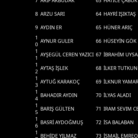
7
ARİF AKBUDAK
63
HATİCE ÇABUK
8
ARZU SARI
64
HAYRİ IŞIKTAŞ
9
AYDIN ER
65
HÜNER ARIÇ
1
AYNUR GULER
66
HÜSEYİN GÖK
0
1
AYŞEGÜL CEREN YAZICI
67
İBRAHİM UYSA
1
1
AYTAŞ İŞLEK
68
İLKER TUTKUN
2
1
AYTUĞ KARAKOÇ
69
İLKNUR YAMA
3
1
BAHADIR AYDIN
70
İLYAS ALADI
4
1
BARIŞ GÜLTEN
71
IRAM SEVIM C
5
1
BASRİ AYDOĞMUŞ
72
İSA BALABAN
6
1
BEHİDE YILMAZ
73
İSMAİL EMRE