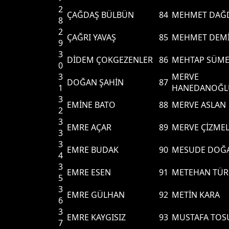
2
ÇAĞDAŞ BÜLBÜN
84
MEHMET DAĞ
8
2
ÇAĞRI YAVAŞ
85
MEHMET DEMİ
9
3
DİDEM ÇOKGEZENLER
86
MEHTAP SÜM
0
3
MERVE
DOĞAN ŞAHİN
87
1
HANEDANOĞL
3
EMİNE BATO
88
MERVE ASLAN
2
3
EMRE AÇAR
89
MERVE ÇİZME
3
3
EMRE BUDAK
90
MESUDE DOĞ
4
3
EMRE ESEN
91
METEHAN TÜR
5
3
EMRE GÜLHAN
92
METİN KARA
6
3
EMRE KAYGISIZ
93
MUSTAFA TOS
7