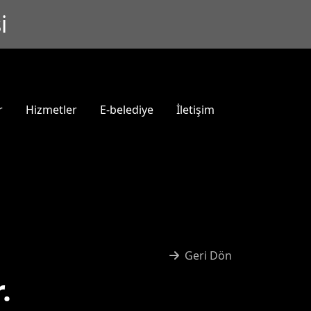
i
r
Hizmetler
E-belediye
İletişim
Geri Dön
.