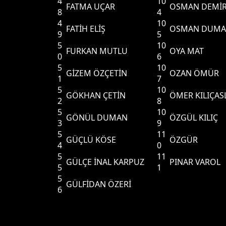
4
10
FATMA UÇAR
OSMAN DEMİ
8
4
4
10
FATİH ELİŞ
OSMAN DUM
9
5
5
10
FURKAN MUTLU
OYA MAT
0
6
5
10
GİZEM ÖZÇETİN
OZAN ÖMÜR
1
7
5
10
GÖKHAN ÇETİN
ÖMER KILIÇAS
2
8
5
10
GÖNÜL DUMAN
ÖZGÜL KILIÇ
3
9
5
11
GÜÇLÜ KÖSE
ÖZGÜR
4
0
5
11
GÜLÇE İNAL KARPUZ
PINAR VAROL
5
1
5
GÜLFİDAN ÖZERİ
6