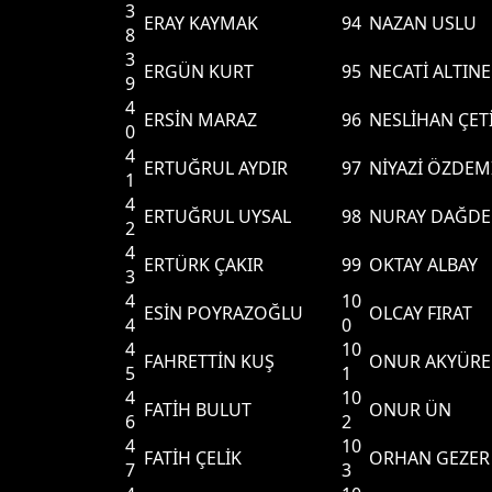
3
ERAY KAYMAK
94
NAZAN USLU
8
3
ERGÜN KURT
95
NECATİ ALTIN
9
4
ERSİN MARAZ
96
NESLİHAN ÇET
0
4
ERTUĞRUL AYDIR
97
NİYAZİ ÖZDEM
1
4
ERTUĞRUL UYSAL
98
NURAY DAĞDE
2
4
ERTÜRK ÇAKIR
99
OKTAY ALBAY
3
4
10
ESİN POYRAZOĞLU
OLCAY FIRAT
4
0
4
10
FAHRETTİN KUŞ
ONUR AKYÜRE
5
1
4
10
FATİH BULUT
ONUR ÜN
6
2
4
10
FATİH ÇELİK
ORHAN GEZER
7
3