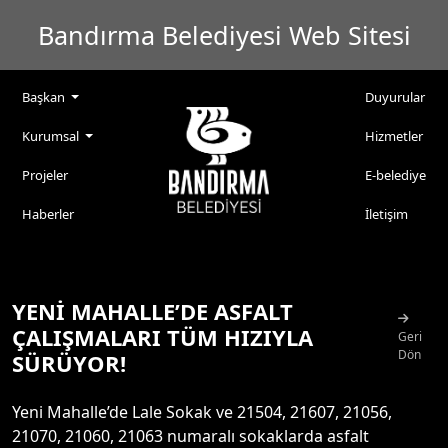
Bandırma Belediyesi Web Sitesi
Başkan
Duyurular
Kurumsal
Hizmetler
Projeler
E-belediye
Haberler
İletişim
YENİ MAHALLE’DE ASFALT
ÇALIŞMALARI TÜM HIZIYLA
Geri
Dön
SÜRÜYOR!
Yeni Mahalle’de Lale Sokak ve 21504, 21607, 21056,
21070, 21060, 21063 numaralı sokaklarda asfalt