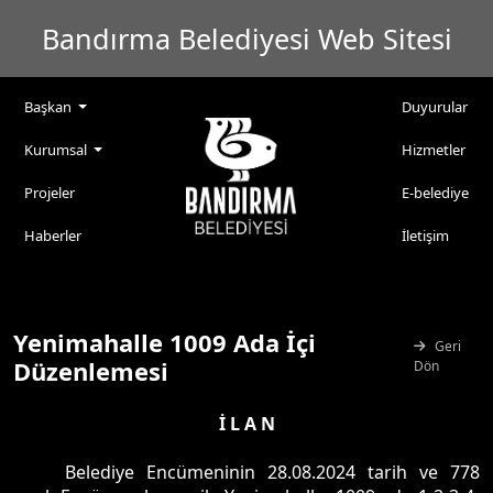
Bandırma Belediyesi Web Sitesi
Başkan
Duyurular
Kurumsal
Hizmetler
Projeler
E-belediye
Haberler
İletişim
Yenimahalle 1009 Ada İçi
Geri
Düzenlemesi
Dön
İ L A N
Belediye Encümeninin 28.08.2024 tarih ve 778