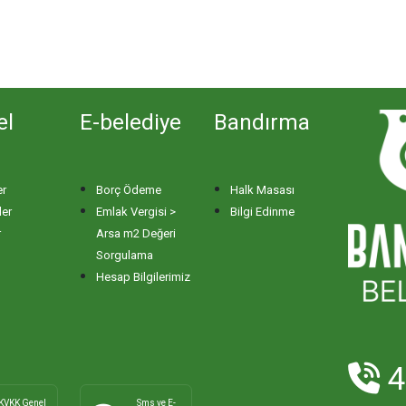
el
E-belediye
Bandırma
er
Borç Ödeme
Halk Masası
ler
Emlak Vergisi >
Bilgi Edinme
r
Arsa m2 Değeri
Sorgulama
Hesap Bilgilerimiz
4
KVKK Genel
Sms ve E-