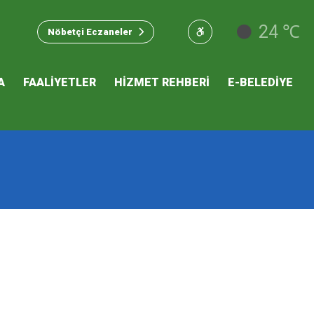
u Hizmet
24 ℃
Nöbetçi Eczaneler
 İKLİM
A
FAALİYETLER
HİZMET REHBERİ
E-BELEDİYE
mı