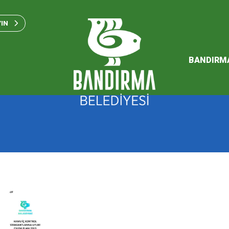
Bandırma Belediyesi Kam
Standartları 2023
YIN
SÜRDÜREBİLİR ENERJİ VE
EYLEM PLANI
BANDIRM
2026 Performans Progra