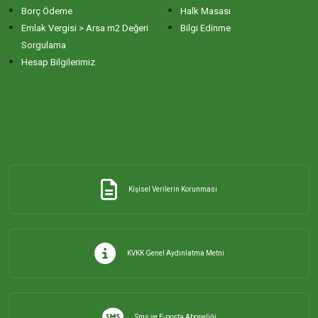
Borç Ödeme
Halk Masası
Emlak Vergisi > Arsa m2 Değeri
Bilgi Edinme
Sorgulama
Hesap Bilgilerimiz
Kişisel Verilerin Korunması
KVKK Genel Aydınlatma Metni
Sms ve E-posta Aboneliği