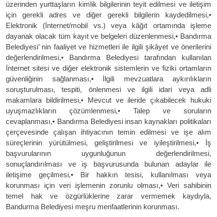
üzerinden yurttaşların kimlik bilgilerinin teyit edilmesi ve iletişim
için gerekli adres ve diğer gerekli bilgilerin kaydedilmesi,•
Elektronik (İnternet/mobil vs.) veya kâğıt ortamında işleme
dayanak olacak tüm kayıt ve belgeleri düzenlenmesi,• Bandırma
Belediyesi’ nin faaliyet ve hizmetleri ile ilgili şikâyet ve önerilerini
değerlendirilmesi,• Bandırma Belediyesi tarafından kullanılan
İnternet sitesi ve diğer elektronik sistemlerin ve fiziki ortamların
güvenliğinin sağlanması,• İlgili mevzuatlara aykırılıkların
soruşturulması, tespiti, önlenmesi ve ilgili idari veya adli
makamlara bildirilmesi,• Mevcut ve ileride çıkabilecek hukuki
uyuşmazlıkların çözümlenmesi,• Talep ve soruların
cevaplanması,• Bandırma Belediyesi insan kaynakları politikaları
çerçevesinde çalışan ihtiyacının temin edilmesi ve işe alım
süreçlerinin yürütülmesi, geliştirilmesi ve iyileştirilmesi,• İş
başvurularının uygunluğunun değerlendirilmesi,
sonuçlandırılması ve iş başvurusunda bulunan adaylar ile
iletişime geçilmesi,• Bir hakkın tesisi, kullanılması veya
korunması için veri işlemenin zorunlu olması,• Veri sahibinin
temel hak ve özgürlüklerine zarar vermemek kaydıyla,
Bandurma Belediyesi meşru menfaatlerinin korunması.