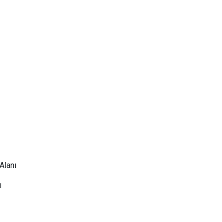
Alanı
ı