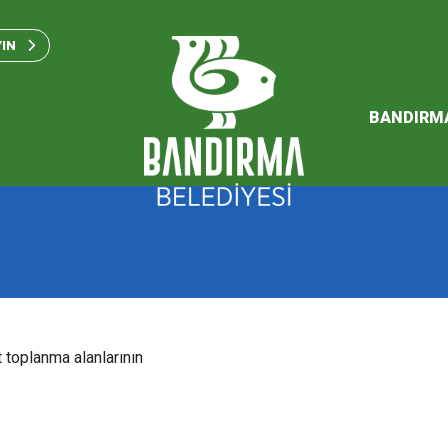
Bandırma Belediyesi Kam
Standartları 2023
YIN
SÜRDÜREBİLİR ENERJİ VE
EYLEM PLANI
BANDIRM
2026 Performans Progra
 toplanma alanlarının