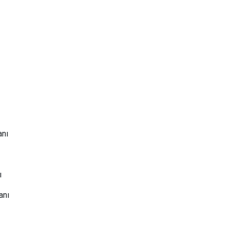
anı
ı
anı