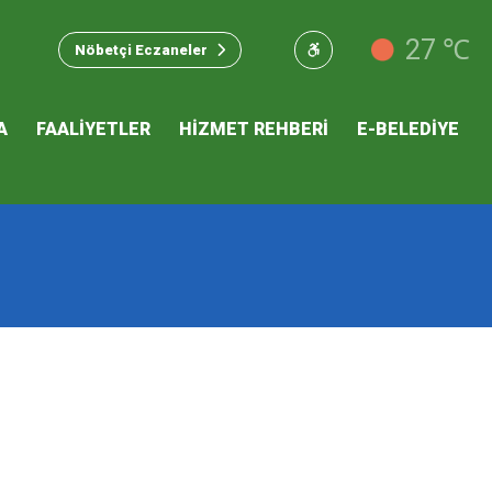
u Hizmet
27 ℃
Nöbetçi Eczaneler
 İKLİM
A
FAALİYETLER
HİZMET REHBERİ
E-BELEDİYE
mı