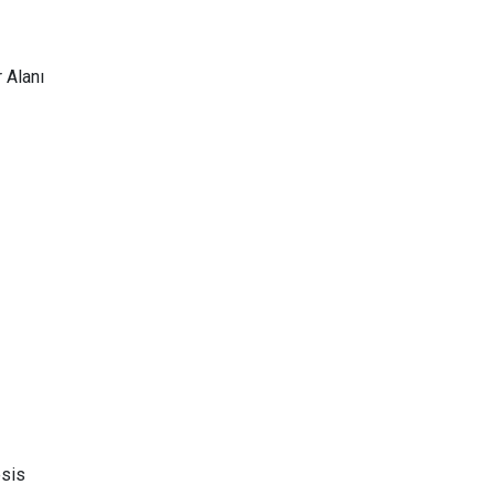
 Alanı
esis