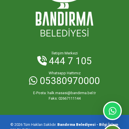
İletişim Merkezi
444 7 105
Whatsapp Hattımız
05380970000
E-Posta:
halk.masasi@bandirma.bel.tr
Faks:
02667111144
© 2026 Tüm Hakları Saklıdır.
Bandırma Belediyesi - Bilgi İşlem