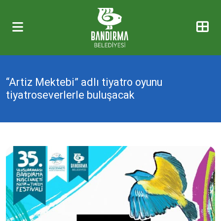
“Artiz Mektebi” adlı tiyatro oyunu
tiyatroseverlerle buluşacak