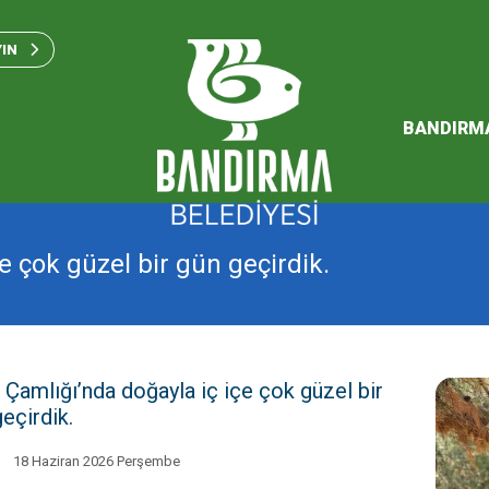
Bandırma Belediyesi Kam
Standartları 2023
YIN
SÜRDÜREBİLİR ENERJİ VE
EYLEM PLANI
BANDIRM
2026 Performans Progra
e çok güzel bir gün geçirdik.
 Çamlığı’nda doğayla iç içe çok güzel bir
eçirdik.
18 Haziran 2026 Perşembe