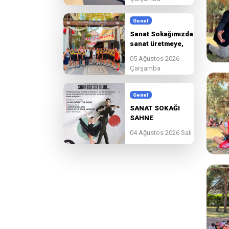
Genel
Sanat Sokağımızda
sanat üretmeye,
paylaşmaya ve
05 Ağustos 2026
birlikte
Çarşamba
güzelleşmeye devam
ediyoruz.
Genel
SANAT SOKAĞI
SAHNE
BAŞVURULARI
04 Ağustos 2026 Salı
BAŞLADI!