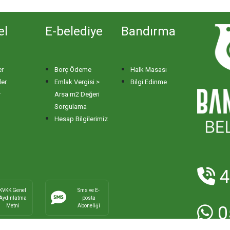
el
E-belediye
Bandırma
er
Borç Ödeme
Halk Masası
ler
Emlak Vergisi >
Bilgi Edinme
r
Arsa m2 Değeri
Sorgulama
Hesap Bilgilerimiz
4
KVKK Genel
Sms ve E-
Aydınlatma
posta
Metni
Aboneliği
0