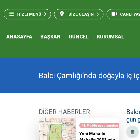
HIZLI MENÜ
BİZE ULAŞIN
CANLI YA
ANASAYFA
BAŞKAN
GÜNCEL
KURUMSAL
Balcı Çamlığı’nda doğayla iç iç
DİĞER HABERLER
Balcı
gün g
18. Madde uygulamaları
Yeni Mahalle
Mahalle 2032 ada