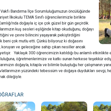
Vakfı Bandırma İlçe Sorumluluğumuzun öncülüğünde
iyet İlkokulu TEMA Sınıfı öğrencilerimizle birlikte
Çamlığı’nda doğayla iç içe çok güzel bir gün geçirdik.
arımızın kuş sesleri eşliğinde kitap okuduğunu, doğayı
tiğini ve çevre bilincini yaşayarak pekiştirdiğini
 beni çok mutlu etti. Çünkü biliyoruz ki doğasını
 koruyan ve geleceğine sahip çıkan nesiller ancak
yetişir. Yaklaşık 300 öğrencimizin katıldığı bu anlamlı etkinlik
uluğuna, öğretmenlerimize ve katkı sunan herkese teşekkür edi
arımızın doğayla, kitapla ve bilimle buluştuğu her çalışmanın 
vlatlarımızın yüzündeki tebessüm ve doğaya duydukları sevgi, he
ak dileğiyle.
OĞRAFLAR