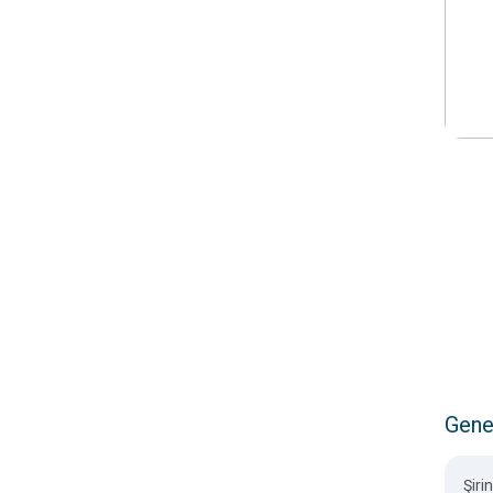
Gene
Şir