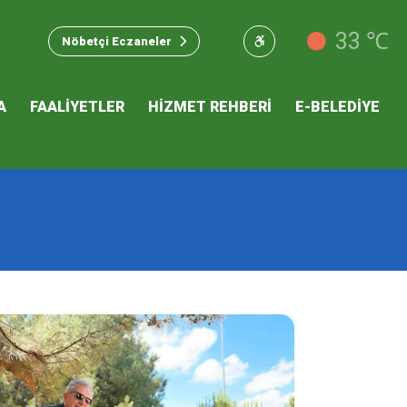
u Hizmet
33 ℃
Nöbetçi Eczaneler
 İKLİM
A
FAALİYETLER
HİZMET REHBERİ
E-BELEDİYE
mı