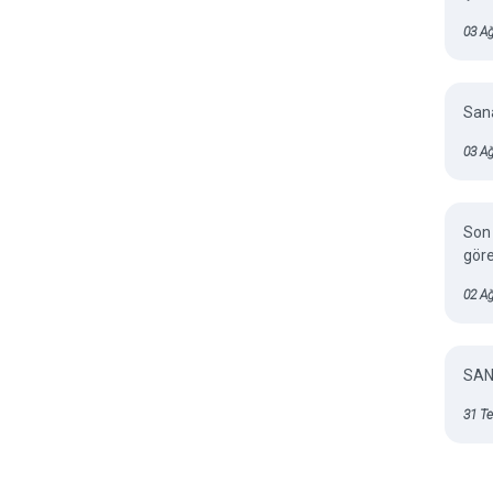
03 Ağ
Sana
03 Ağ
Son 
gör
02 A
SAN
31 T