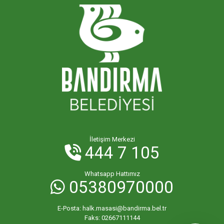
İletişim Merkezi
444 7 105
Whatsapp Hattımız
05380970000
E-Posta:
halk.masasi@bandirma.bel.tr
Faks:
02667111144