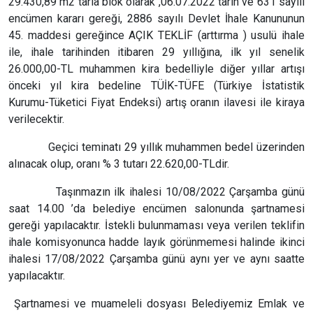
29.430,89 m2 tarla blok olarak ,06.07.2022 tarih ve 631 sayılı
encümen kararı gereği, 2886 sayılı Devlet İhale Kanununun
45. maddesi gereğince AÇIK TEKLİF (arttırma ) usulü ihale
ile, ihale tarihinden itibaren 29 yıllığına, ilk yıl senelik
26.000,00-TL muhammen kira bedelliyle diğer yıllar artışı
önceki yıl kira bedeline TÜİK-TÜFE (Türkiye İstatistik
Kurumu-Tüketici Fiyat Endeksi) artış oranın ilavesi ile kiraya
verilecektir.
Geçici teminatı 29 yıllık muhammen bedel üzerinden
alınacak olup, oranı % 3 tutarı 22.620,00-TLdir.
Taşınmazın ilk ihalesi 10/08/2022 Çarşamba günü
saat 14.00 ’da belediye encümen salonunda şartnamesi
gereği yapılacaktır. İstekli bulunmaması veya verilen teklifin
ihale komisyonunca hadde layık görünmemesi halinde ikinci
ihalesi 17/08/2022 Çarşamba günü aynı yer ve aynı saatte
yapılacaktır.
Şartnamesi ve muameleli dosyası Belediyemiz Emlak ve