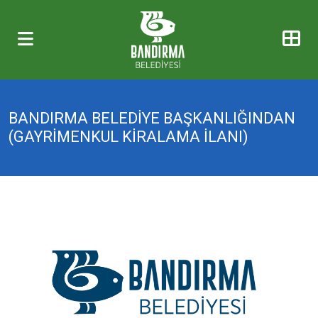
BANDIRMA BELEDİYE BAŞKANLIĞINDAN
(GAYRİMENKUL KİRALAMA İLANI)