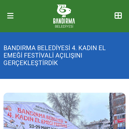
BANDIRMA BELEDİYESİ 4. KADIN EL
EMEĞİ FESTİVALİ AÇILIŞINI
GERÇEKLEŞTİRDİK