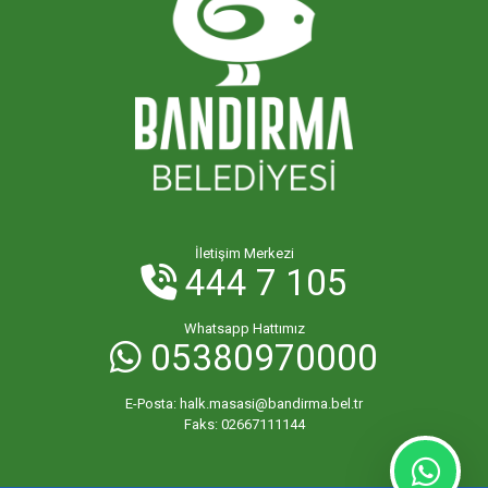
İletişim Merkezi
444 7 105
Whatsapp Hattımız
05380970000
E-Posta:
halk.masasi@bandirma.bel.tr
Faks:
02667111144