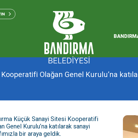
Bandırma Belediyesi Kam
Standartları 2023
YIN
SÜRDÜREBİLİR ENERJİ VE
EYLEM PLANI
BANDIRM
2026 Performans Progra
Kooperatifi Olağan Genel Kurulu’na katıla
ırma Küçük Sanayi Sitesi Kooperatifi
n Genel Kurulu’na katılarak sanayi
ımızla bir araya geldik.