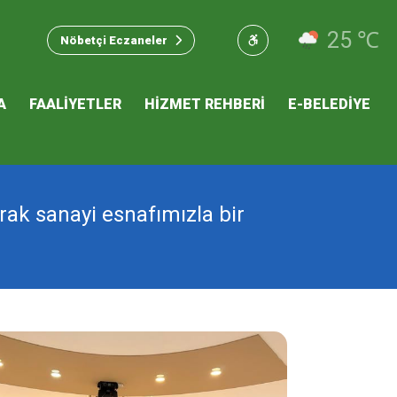
u Hizmet
25 ℃
Nöbetçi Eczaneler
 İKLİM
A
FAALİYETLER
HİZMET REHBERİ
E-BELEDİYE
mı
rak sanayi esnafımızla bir