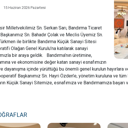
15 Haziran 2026 Pazartesi
sir Milletvekilimiz Sn. Serkan Sarı, Bandırma Ticaret
 Başkanımız Sn. Bahadır Çolak ve Meclis Üyemiz Sn.
ürkmen ile birlikte Bandırma Küçük Sanayi Sitesi
atifi Olağan Genel Kurulu’na katılarak sanayi
mızla bir araya geldik. Bandırma’nın üretimine,
amına ve ekonomisine değer katan sanayi esnafımızın
 ve dayanışma içinde yürüttüğü bu önemli genel kurulun hayırlara v
ooperatif Başkanımız Sn. Hayri Özden’e, yönetim kuruluna ve tüm k
arın Küçük Sanayi Sitemize, esnafımıza ve Bandırmamıza başarı 
OĞRAFLAR