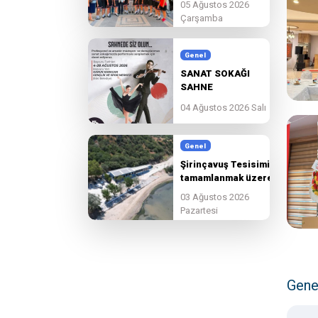
05 Ağustos 2026
birlikte
Çarşamba
güzelleşmeye devam
ediyoruz.
Genel
SANAT SOKAĞI
SAHNE
BAŞVURULARI
04 Ağustos 2026 Salı
BAŞLADI!
Genel
Şirinçavuş Tesisimiz
tamamlanmak üzere.
03 Ağustos 2026
Pazartesi
Gene