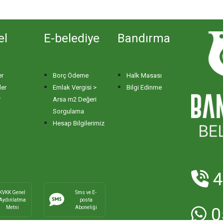
el
E-belediye
Bandırma
er
Borç Ödeme
Halk Masası
ler
Emlak Vergisi >
Bilgi Edinme
r
Arsa m2 Değeri
Sorgulama
Hesap Bilgilerimiz
4
KVKK Genel
Sms ve E-
Aydınlatma
posta
Metni
Aboneliği
0