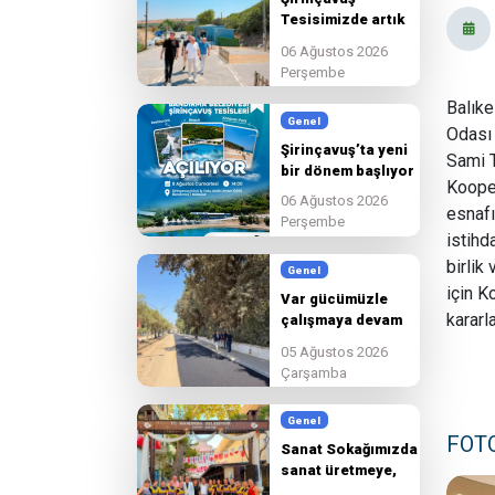
Tesisimizde artık
son hazırlıkları
06 Ağustos 2026
tamamlıyoruz
Perşembe
Balıke
Genel
Odası
Şirinçavuş’ta yeni
Sami T
bir dönem başlıyor
Kooper
06 Ağustos 2026
esnafı
Perşembe
istihd
birlik
Genel
için K
Var gücümüzle
kararl
çalışmaya devam
edeceğiz.
05 Ağustos 2026
Çarşamba
Genel
FOT
Sanat Sokağımızda
sanat üretmeye,
paylaşmaya ve