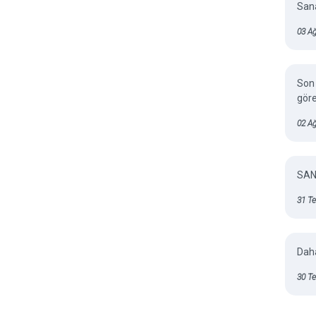
Sana
03 Ağ
Son 
gör
02 A
SAN
31 T
Daha
30 T