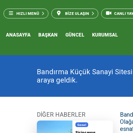
HIZLI MENÜ
BİZE ULAŞIN
CANLI YA
ANASAYFA
BAŞKAN
GÜNCEL
KURUMSAL
Bandırma Küçük Sanayi Sitesi 
araya geldik.
DİĞER HABERLER
Band
Olağa
Genel
esnaf
Şirinçavuş