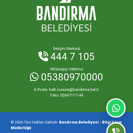
İletişim Merkezi
444 7 105
Whatsapp Hattımız
05380970000
E-Posta:
halk.masasi@bandirma.bel.tr
Faks:
02667111144
© 2026 Tüm Hakları Saklıdır.
Bandırma Belediyesi - Bilgi İşlem
Müdürlüğü