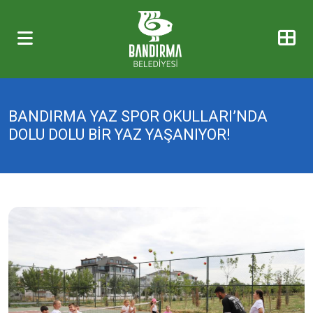
BANDIRMA YAZ SPOR OKULLARI’NDA
DOLU DOLU BİR YAZ YAŞANIYOR!