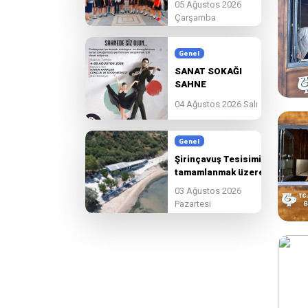
05 Ağustos 2026
birlikte
Çarşamba
güzelleşmeye devam
ediyoruz.
Genel
SANAT SOKAĞI
SAHNE
BAŞVURULARI
04 Ağustos 2026 Salı
BAŞLADI!
Genel
Şirinçavuş Tesisimiz
tamamlanmak üzere.
03 Ağustos 2026
Pazartesi