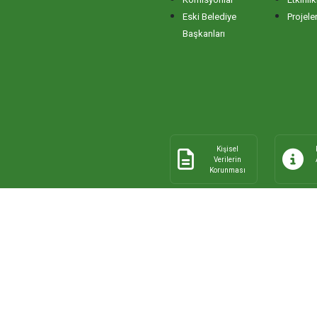
Eski Belediye
Projele
Başkanları
Kişisel
Verilerin
Korunması
© 2026 Tüm Hakları Saklıdır.
Bandır