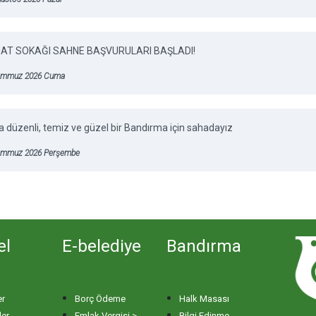
AT SOKAĞI SAHNE BAŞVURULARI BAŞLADI!
emmuz 2026 Cuma
 düzenli, temiz ve güzel bir Bandırma için sahadayız
emmuz 2026 Perşembe
el
E-belediye
Bandırma
er
Borç Ödeme
Halk Masası
ler
Emlak Vergisi >
Bilgi Edinme