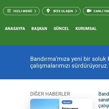
HIZLI MENÜ
BİZE ULAŞIN
CANLI YA
ANASAYFA
BAŞKAN
GÜNCEL
KURUMSAL
Bandırma’mıza yeni bir soluk 
çalışmalarımızı sürdürüyoruz.
DİĞER HABERLER
Band
sanat
Genel
çalı
Şirinçavuş