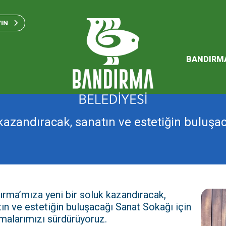
Bandırma Belediyesi Kam
Standartları 2023
YIN
SÜRDÜREBİLİR ENERJİ VE
EYLEM PLANI
BANDIRM
2026 Performans Progra
kazandıracak, sanatın ve estetiğin buluşac
ırma’mıza yeni bir soluk kazandıracak,
ın ve estetiğin buluşacağı Sanat Sokağı için
şmalarımızı sürdürüyoruz.