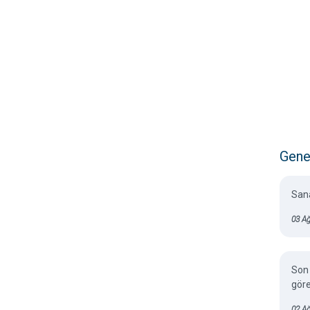
Gene
Sana
03 Ağ
Son 
gör
02 A