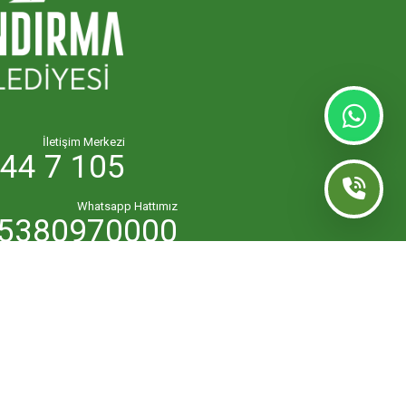
İletişim Merkezi
44 7 105
Whatsapp Hattımız
5380970000
lk.masasi@bandirma.bel.tr
7111144