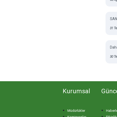
SAN
31 T
Daha
30 T
Kurumsal
Günc
Müdürlükler
Haberl
Komisyonlar
Etkinlik