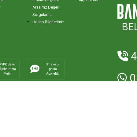
r
Arsa m2 Değeri
Sorgulama
Hesap Bilgilerimiz
4
KVKK Genel
Sms ve E-
Aydınlatma
posta
Metni
Aboneliği
0
E-Posta:
ha
Faks:
0266
ma Belediyesi - Bilgi İşlem Müdürlüğü