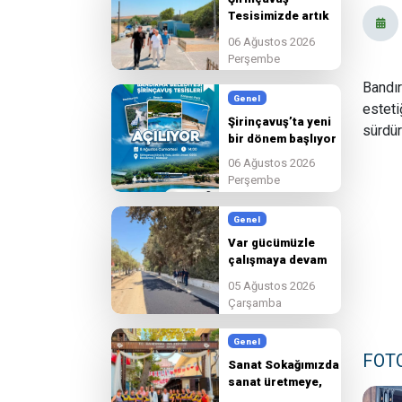
Tesisimizde artık
son hazırlıkları
06 Ağustos 2026
tamamlıyoruz
Perşembe
Bandır
Genel
esteti
Şirinçavuş’ta yeni
sürdür
bir dönem başlıyor
06 Ağustos 2026
Perşembe
Genel
Var gücümüzle
çalışmaya devam
edeceğiz.
05 Ağustos 2026
Çarşamba
Genel
FOT
Sanat Sokağımızda
sanat üretmeye,
paylaşmaya ve