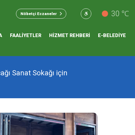
u Hizmet
30 ℃
Nöbetçi Eczaneler
 İKLİM
A
FAALİYETLER
HİZMET REHBERİ
E-BELEDİYE
mı
ağı Sanat Sokağı için