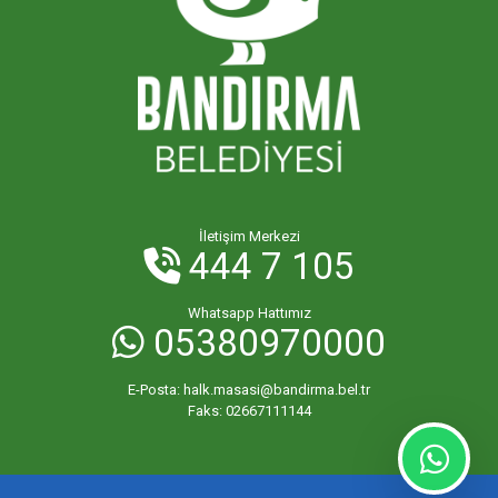
İletişim Merkezi
444 7 105
Whatsapp Hattımız
05380970000
E-Posta:
halk.masasi@bandirma.bel.tr
Faks:
02667111144