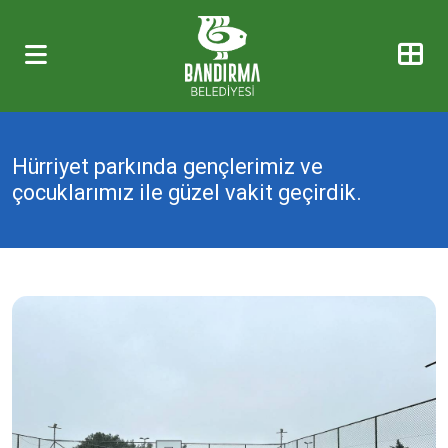
Hürriyet parkında gençlerimiz ve
çocuklarımız ile güzel vakit geçirdik.