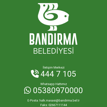
İletişim Merkezi
444 7 105
Whatsapp Hattımız
05380970000
E-Posta:
halk.masasi@bandirma.bel.tr
Faks:
02667111144