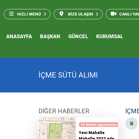
HIZLI MENÜ
BİZE ULAŞIN
CANLI YA
ANASAYFA
BAŞKAN
GÜNCEL
KURUMSAL
İÇME SÜTÜ ALIMI
DİĞER HABERLER
İÇME
18. Madde uygulamaları
Yeni Mahalle
Mahalle 2032 ada