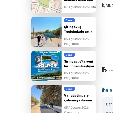
14-15-16-17-18-19-
İÇME 
07 Ağustos 2026 Cuma
20-21-22-23-24-25-
26-27-28-29-30-80
Parsellerle 2033 ada
Genel
1 Parsel de 18.
Şirinçavuş
Madde Uygulaması
Tesisimizde artık
son hazırlıkları
06 Ağustos 2026
tamamlıyoruz
Perşembe
Genel
Şirinçavuş’ta yeni
bir dönem başlıyor
Dök
06 Ağustos 2026
Perşembe
İhale
Genel
Var gücümüzle
çalışmaya devam
Ban
edeceğiz.
05 Ağustos 2026
Çarşamba