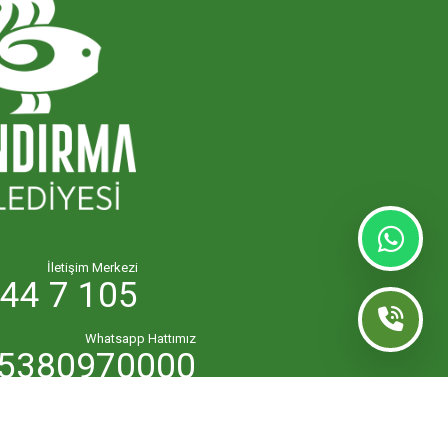
İletişim Merkezi
44 7 105
Whatsapp Hattımız
5380970000
lk.masasi@bandirma.bel.tr
7111144