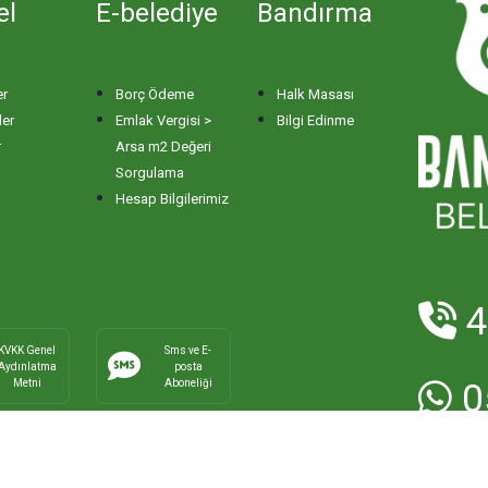
el
E-belediye
Bandırma
er
Borç Ödeme
Halk Masası
ler
Emlak Vergisi >
Bilgi Edinme
r
Arsa m2 Değeri
Sorgulama
Hesap Bilgilerimiz
4
KVKK Genel
Sms ve E-
Aydınlatma
posta
Metni
Aboneliği
0
E-Posta:
ha
Faks:
0266