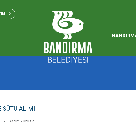
Bandırma Belediyesi Kam
Standartları 2023
YIN
SÜRDÜREBİLİR ENERJİ VE
EYLEM PLANI
BANDIRM
2026 Performans Progra
 SÜTÜ ALIMI
21 Kasım 2023 Salı