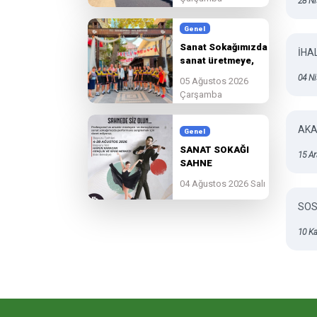
28 Ni
Genel
Sanat Sokağımızda
İHA
sanat üretmeye,
paylaşmaya ve
04 N
05 Ağustos 2026
birlikte
Çarşamba
güzelleşmeye devam
ediyoruz.
AKA
Genel
SANAT SOKAĞI
15 A
SAHNE
BAŞVURULARI
04 Ağustos 2026 Salı
BAŞLADI!
SOS
10 K