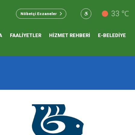
u Hizmet
33 ℃
Nöbetçi Eczaneler
 İKLİM
A
FAALİYETLER
HİZMET REHBERİ
E-BELEDİYE
mı