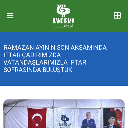
RAMAZAN AYININ SON AKŞAMINDA
İFTAR ÇADIRIMIZDA
VATANDAŞLARIMIZLA İFTAR
SOFRASINDA BULUŞTUK